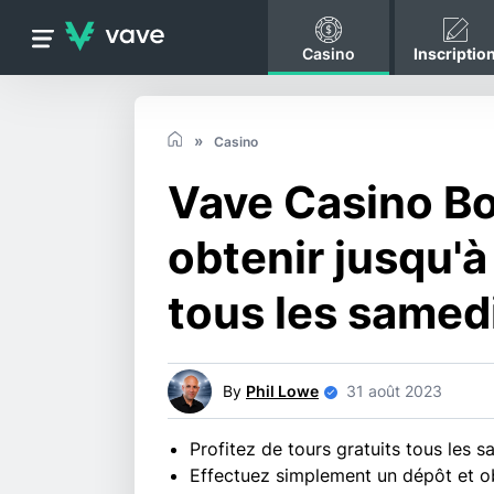
Casino
Inscriptio
Casino
Vave Casino B
obtenir jusqu'à
tous les samed
By
Phil Lowe
31 août 2023
Profitez de tours gratuits tous les 
Effectuez simplement un dépôt et ob