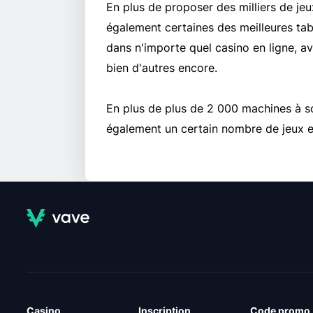
En plus de proposer des milliers de je
également certaines des meilleures tab
dans n'importe quel casino en ligne, ave
bien d'autres encore.
En plus de plus de 2 000 machines à s
également un certain nombre de jeux ex
Casino
Inscription
Code promo