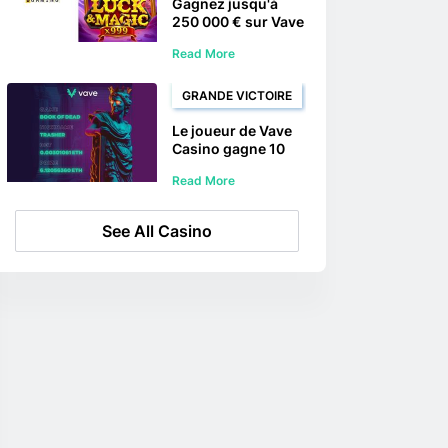
Gagnez jusqu'à
250 000 € sur Vave
Casino en jouant à
Read More
Luck & Magic
GRANDE VICTOIRE
Le joueur de Vave
Casino gagne 10
000 € grâce à un
Read More
tour de 4,60 €
See All Casino