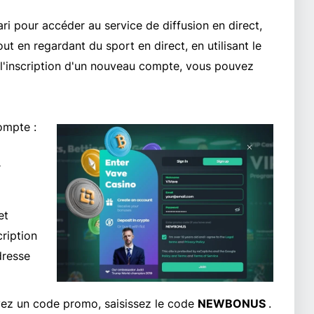
ri pour accéder au service de diffusion en direct,
ut en regardant du sport en direct, en utilisant le
 l'inscription d'un nouveau compte, vous pouvez
ompte :
r
et
cription
dresse
ez un code promo, saisissez le code
NEWBONUS
.