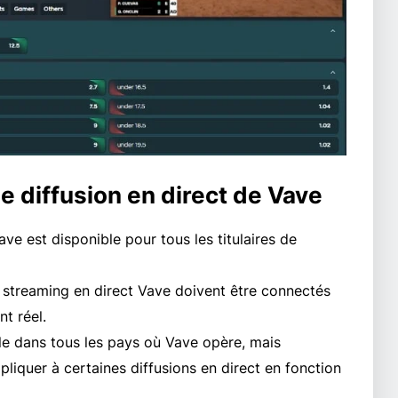
e diffusion en direct de Vave
ave est disponible pour tous les titulaires de
 streaming en direct Vave doivent être connectés
t réel.
ble dans tous les pays où Vave opère, mais
pliquer à certaines diffusions en direct en fonction