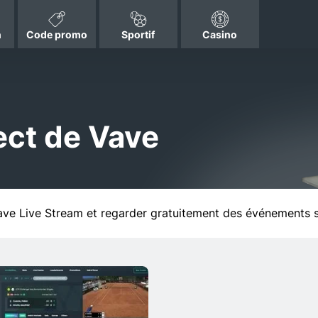
n
Code promo
Sportif
Casino
ect de Vave
 Live Stream et regarder gratuitement des événements spo