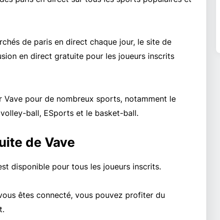
chés de paris en direct chaque jour, le site de
sion en direct gratuite pour les joueurs inscrits
sur Vave pour de nombreux sports, notamment le
e volley-ball, ESports et le basket-ball.
tuite de Vave
st disponible pour tous les joueurs inscrits.
ous êtes connecté, vous pouvez profiter du
t.