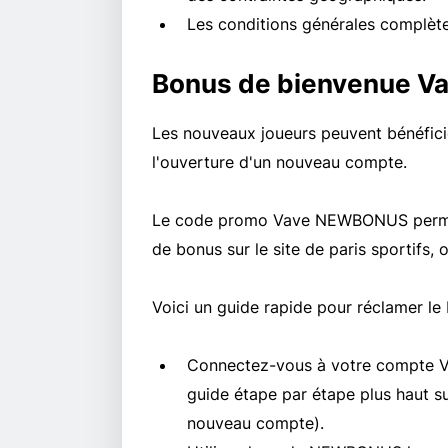
Les conditions générales complètes
Bonus de bienvenue V
Les nouveaux joueurs peuvent bénéfici
l'ouverture d'un nouveau compte.
Le code promo Vave NEWBONUS permet 
de bonus sur le site de paris sportifs,
Voici un guide rapide pour réclamer le 
Connectez-vous à votre compte Vav
guide étape par étape plus haut su
nouveau compte).