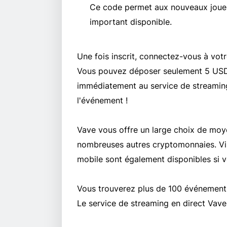
Ce code permet aux nouveaux joueur
important disponible.
Une fois inscrit, connectez-vous à vo
Vous pouvez déposer seulement 5 USDT
immédiatement au service de streaming 
l'événement !
Vave vous offre un large choix de moy
nombreuses autres cryptomonnaies. Vis
mobile sont également disponibles si
Vous trouverez plus de 100 événements
Le service de streaming en direct Vave 