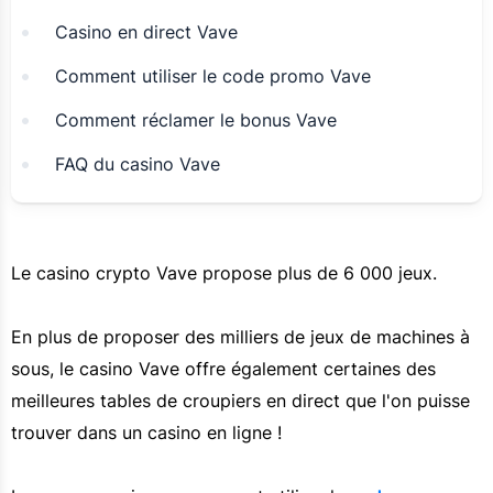
Casino en direct Vave
Comment utiliser le code promo Vave
Comment réclamer le bonus Vave
FAQ du casino Vave
Le casino crypto Vave propose plus de 6 000 jeux.
En plus de proposer des milliers de jeux de machines à
sous, le casino Vave offre également certaines des
meilleures tables de croupiers en direct que l'on puisse
trouver dans un casino en ligne !