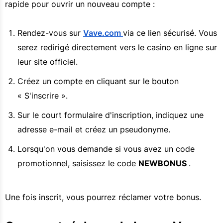
rapide pour ouvrir un nouveau compte :
Rendez-vous sur
Vave.com
via ce lien sécurisé. Vous
serez redirigé directement vers le casino en ligne sur
leur site officiel.
Créez un compte en cliquant sur le bouton
« S'inscrire ».
Sur le court formulaire d'inscription, indiquez une
adresse e-mail et créez un pseudonyme.
Lorsqu'on vous demande si vous avez un code
promotionnel, saisissez le code
NEWBONUS
.
Une fois inscrit, vous pourrez réclamer votre bonus.