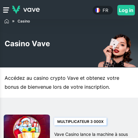
Log in
FR
Casino
Casino Vave
Accédez au casino crypto Vave et obtenez votre
bonus de bienvenue lors de votre inscription.
MULTIPLICATEUR 3 000X
Vave Casino lance la machine à sous