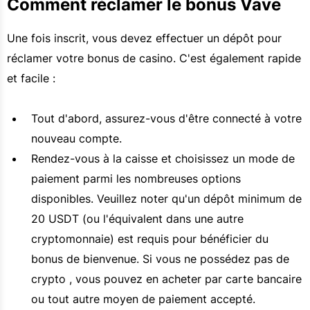
Comment réclamer le bonus Vave
Une fois inscrit, vous devez effectuer un dépôt pour
réclamer votre bonus de casino. C'est également rapide
et facile :
Tout d'abord, assurez-vous d'être connecté à votre
nouveau compte.
Rendez-vous à la caisse et choisissez un mode de
paiement parmi les nombreuses options
disponibles. Veuillez noter qu'un dépôt minimum de
20 USDT (ou l'équivalent dans une autre
cryptomonnaie) est requis pour bénéficier du
bonus de bienvenue. Si vous ne possédez pas de
crypto , vous pouvez en acheter par carte bancaire
ou tout autre moyen de paiement accepté.