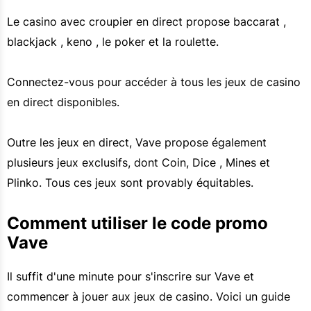
Le casino avec croupier en direct propose baccarat ,
blackjack , keno , le poker et la roulette.
Connectez-vous pour accéder à tous les jeux de casino
en direct disponibles.
Outre les jeux en direct, Vave propose également
plusieurs jeux exclusifs, dont Coin, Dice , Mines et
Plinko. Tous ces jeux sont provably équitables.
Comment utiliser le code promo
Vave
Il suffit d'une minute pour s'inscrire sur Vave et
commencer à jouer aux jeux de casino. Voici un guide