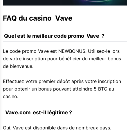
FAQ du casino  Vave 
 Quel est le meilleur code promo  Vave  ?
Le code promo Vave est NEWBONUS. Utilisez-le lors
de votre inscription pour bénéficier du meilleur bonus
de bienvenue.
Effectuez votre premier dépôt après votre inscription
pour obtenir un bonus pouvant atteindre 5 BTC au
casino.
  Vave.com  est-il légitime ?
Oui. Vave est disponible dans de nombreux pays.