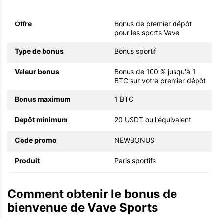
Offre
Bonus de premier dépôt
pour les sports Vave
Type de bonus
Bonus sportif
Valeur bonus
Bonus de 100 % jusqu'à 1
BTC sur votre premier dépôt
Bonus maximum
1 BTC
Dépôt minimum
20 USDT ou l'équivalent
Code promo
NEWBONUS
Produit
Paris sportifs
Comment obtenir le bonus de
bienvenue de Vave Sports