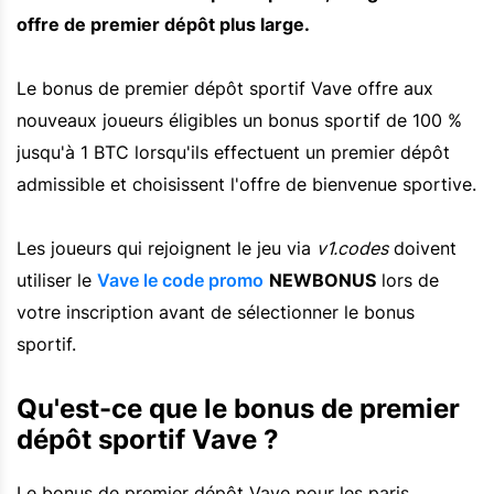
offre de premier dépôt plus large.
Le bonus de premier dépôt sportif Vave offre aux
nouveaux joueurs éligibles un bonus sportif de 100 %
jusqu'à 1 BTC lorsqu'ils effectuent un premier dépôt
admissible et choisissent l'offre de bienvenue sportive.
Les joueurs qui rejoignent le jeu via
v1.codes
doivent
utiliser le
Vave le code promo
NEWBONUS
lors de
votre inscription avant de sélectionner le bonus
sportif.
Qu'est-ce que le bonus de premier
dépôt sportif Vave ?
Le bonus de premier dépôt Vave pour les paris