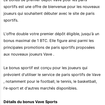
sportifs est une offre de bienvenue pour les nouveaux
joueurs qui souhaitent débuter avec le site de paris
sportifs.
L'offre double votre premier dépôt éligible, jusqu'à un
bonus maximal de 1 BTC. Elle figure ainsi parmi les
principales promotions de paris sportifs proposées
aux nouveaux joueurs Vave .
Le bonus sportif est conçu pour les joueurs qui
prévoient d'utiliser le service de paris sportifs de Vave
, notamment pour le football, le tennis, le basketball,
l'e-sport et d'autres marchés disponibles.
Détails du bonus Vave Sports