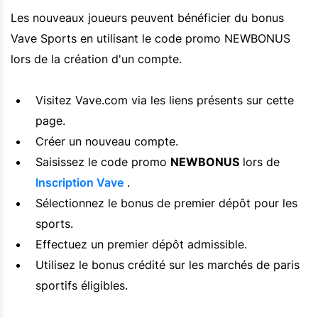
Les nouveaux joueurs peuvent bénéficier du bonus
Vave Sports en utilisant le code promo NEWBONUS
lors de la création d'un compte.
Visitez Vave.com via les liens présents sur cette
page.
Créer un nouveau compte.
Saisissez le code promo
NEWBONUS
lors de
Inscription Vave
.
Sélectionnez le bonus de premier dépôt pour les
sports.
Effectuez un premier dépôt admissible.
Utilisez le bonus crédité sur les marchés de paris
sportifs éligibles.