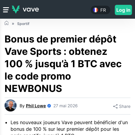
Log in
FR
Sportif
Bonus de premier dépôt
Vave Sports : obtenez
100 % jusqu’à 1 BTC avec
le code promo
NEWBONUS
By
Phil Lowe
27 mai 2026
Share
Les nouveaux joueurs Vave peuvent bénéficier d'un
bonus de 100 % sur leur premier dépôt pour les