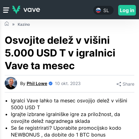
Log in
SL
Kazino
Osvojite delež v višini
5.000 USD T v igralnici
Vave ta mesec
By
Phil Lowe
10 okt. 2023
Share
Igralci Vave lahko ta mesec osvojijo delež v višini
5000 USD T
Igrajte izbrane igralniške igre za priložnost, da
osvojite delež nagradnega sklada
Se še registrirati? Uporabite promocijsko kodo
NEWBONUS , da dobite do 1 BTC bonus