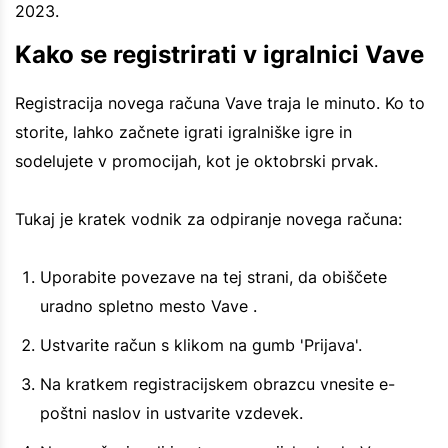
2023.
Kako se registrirati v igralnici Vave
Registracija novega računa Vave traja le minuto. Ko to
storite, lahko začnete igrati igralniške igre in
sodelujete v promocijah, kot je oktobrski prvak.
Tukaj je kratek vodnik za odpiranje novega računa:
Uporabite povezave na tej strani, da obiščete
uradno spletno mesto Vave .
Ustvarite račun s klikom na gumb 'Prijava'.
Na kratkem registracijskem obrazcu vnesite e-
poštni naslov in ustvarite vzdevek.