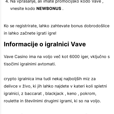
Na vprašanje, ali imate promocijsko kodo Vave ,
vnesite kodo
NEWBONUS
.
Ko se registrirate, lahko zahtevate bonus dobrodošlice
in lahko začnete igrati igre!
Informacije o igralnici Vave
Vave Casino ima na voljo več kot 6000 iger, vključno s
tisočimi igralnimi avtomati.
crypto igralnica ima tudi nekaj najboljših miz za
delivce v živo, ki jih lahko najdete v kateri koli spletni
igralnici, z baccarat , blackjack , keno , pokrom,
roulette in številnimi drugimi igrami, ki so na voljo.