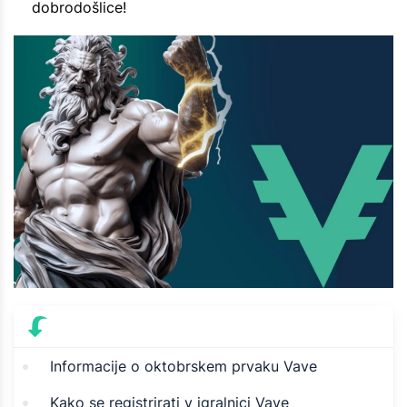
dobrodošlice!
Informacije o oktobrskem prvaku Vave
Kako se registrirati v igralnici Vave