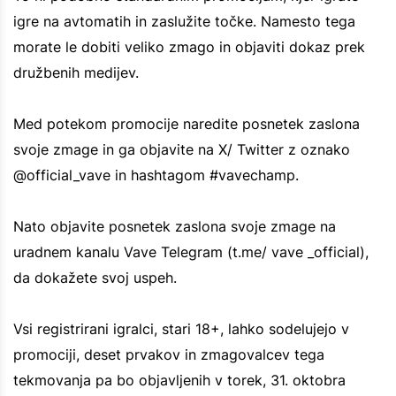
igre na avtomatih in zaslužite točke. Namesto tega
morate le dobiti veliko zmago in objaviti dokaz prek
družbenih medijev.
Med potekom promocije naredite posnetek zaslona
svoje zmage in ga objavite na X/ Twitter z oznako
@official_vave in hashtagom #vavechamp.
Nato objavite posnetek zaslona svoje zmage na
uradnem kanalu Vave Telegram (t.me/ vave _official),
da dokažete svoj uspeh.
Vsi registrirani igralci, stari 18+, lahko sodelujejo v
promociji, deset prvakov in zmagovalcev tega
tekmovanja pa bo objavljenih v torek, 31. oktobra