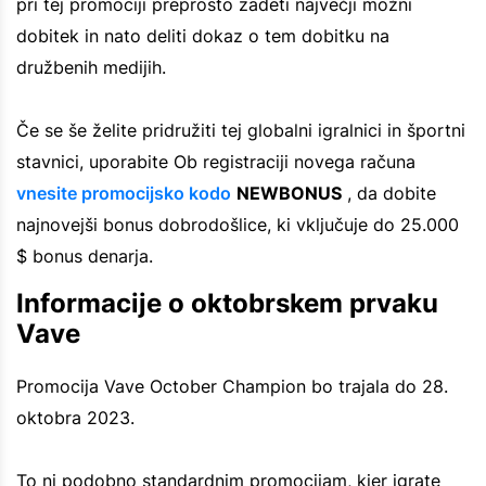
pri tej promociji preprosto zadeti največji možni
dobitek in nato deliti dokaz o tem dobitku na
družbenih medijih.
Če se še želite pridružiti tej globalni igralnici in športni
stavnici, uporabite Ob registraciji novega računa
vnesite promocijsko kodo
NEWBONUS
, da dobite
najnovejši bonus dobrodošlice, ki vključuje do 25.000
$ bonus denarja.
Informacije o oktobrskem prvaku
Vave
Promocija Vave October Champion bo trajala do 28.
oktobra 2023.
To ni podobno standardnim promocijam, kjer igrate