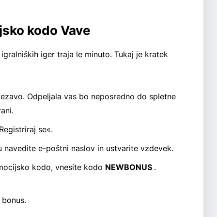
jsko kodo Vave
igralniških iger traja le minuto. Tukaj je kratek
vezavo. Odpeljala vas bo neposredno do spletne
rani.
egistriraj se«.
 navedite e-poštni naslov in ustvarite vzdevek.
omocijsko kodo, vnesite kodo
NEWBONUS
.
j bonus.