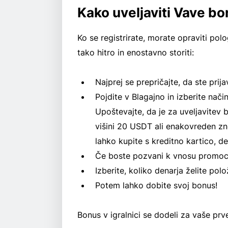
Kako uveljaviti Vave b
Ko se registrirate, morate opraviti pol
tako hitro in enostavno storiti:
Najprej se prepričajte, da ste prija
Pojdite v Blagajno in izberite nači
Upoštevajte, da je za uveljavitev
višini 20 USDT ali enakovreden zne
lahko kupite s kreditno kartico, d
Če boste pozvani k vnosu promoc
Izberite, koliko denarja želite polož
Potem lahko dobite svoj bonus!
Bonus v igralnici se dodeli za vaše prve