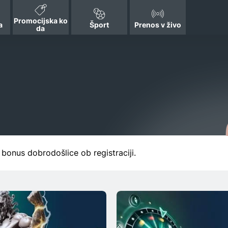
Promocijska ko
a
Šport
Prenos v živo
da
e bonus dobrodošlice ob registraciji.