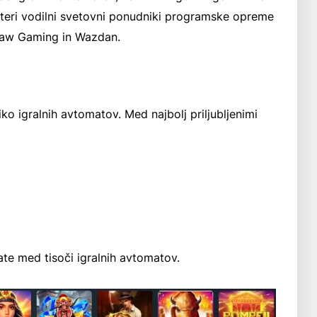
kateri vodilni svetovni ponudniki programske opreme
ksaw Gaming in Wazdan.
liko
igralnih
avtomatov. Med najbolj priljubljenimi
rate med tisoči
igralnih
avtomatov.