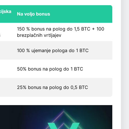
ijska
Na voljo bonus
150 % bonus na polog do 1,5 BTC + 100
S
brezplačnih vrtljajev
100 % ujemanje pologa do 1 BTC
50% bonus na polog do 1 BTC
25% bonus na polog do 0,5 BTC