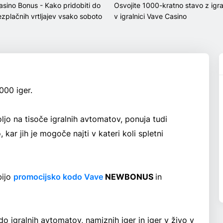
sino Bonus - Kako pridobiti do
Osvojite 1000-kratno stavo z igr
zplačnih vrtljajev vsako soboto
v igralnici Vave Casino
000 iger.
ljo na tisoče igralnih avtomatov, ponuja tudi
 kar jih je mogoče najti v kateri koli spletni
bijo
promocijsko kodo Vave
NEWBONUS
in
 do igralnih avtomatov, namiznih iger in iger v živo v