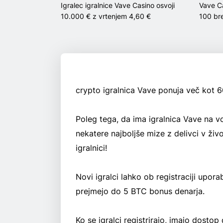
Igralec igralnice Vave Casino osvoji
Vave Ca
10.000 € z vrtenjem 4,60 €
100 bre
crypto igralnica Vave ponuja več kot 6
Poleg tega, da ima igralnica Vave na vo
nekatere najboljše mize z delivci v živo,
igralnici!
Novi igralci lahko ob registraciji upora
prejmejo do 5 BTC bonus denarja.
Ko se igralci registrirajo, imajo dostop