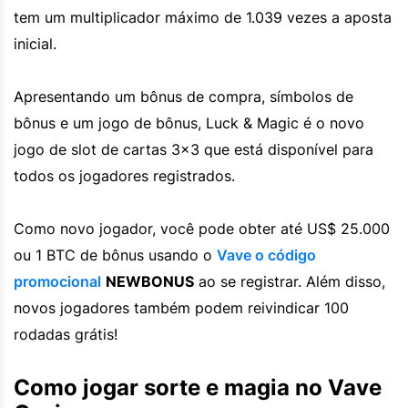
tem um multiplicador máximo de 1.039 vezes a aposta
inicial.
Apresentando um bônus de compra, símbolos de
bônus e um jogo de bônus, Luck & Magic é o novo
jogo de slot de cartas 3x3 que está disponível para
todos os jogadores registrados.
Como novo jogador, você pode obter até US$ 25.000
ou 1 BTC de bônus usando o
Vave o código
promocional
NEWBONUS
ao se registrar. Além disso,
novos jogadores também podem reivindicar 100
rodadas grátis!
Como jogar sorte e magia no Vave