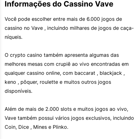
Informações do Cassino Vave
Você pode escolher entre mais de 6.000 jogos de
cassino no Vave , incluindo milhares de jogos de caça-
níqueis.
O crypto casino também apresenta algumas das
melhores mesas com crupiê ao vivo encontradas em
qualquer cassino online, com baccarat , blackjack ,
keno , pôquer, roulette e muitos outros jogos
disponíveis.
Além de mais de 2.000 slots e muitos jogos ao vivo,
Vave também possui vários jogos exclusivos, incluindo
Coin, Dice , Mines e Plinko.