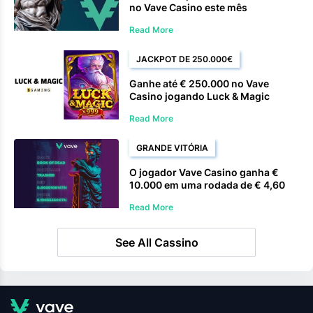
no Vave Casino este mês
Read More
JACKPOT DE 250.000€
Ganhe até € 250.000 no Vave
Casino jogando Luck & Magic
Read More
GRANDE VITÓRIA
O jogador Vave Casino ganha €
10.000 em uma rodada de € 4,60
Read More
See All Cassino