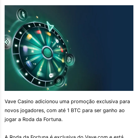
Vave Casino adicionou uma promoção exclusiva para
novos jogadores, com até 1 BTC para ser ganho ao
jogar a Roda da Fortuna.
A
Roda
da Fortuna é exclusiva do Vave.com e está