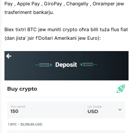
Pay , Apple Pay , GiroPay , Changelly , Onramper jew
trasferiment bankarju.
Biex tixtri BTC jew muniti crypto oħra billi tuża flus fiat
(dan jista’ jsir f’Dollari Amerikani jew Euro):