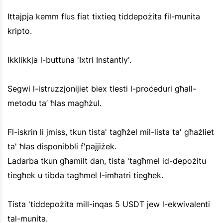
Ittajpja kemm flus fiat tixtieq tiddepożita fil-munita
kripto.
Ikklikkja l-buttuna 'Ixtri Instantly'.
Segwi l-istruzzjonijiet biex tlesti l-proċeduri għall-
metodu ta’ ħlas magħżul.
Fl-iskrin li jmiss, tkun tista' tagħżel mil-lista ta' għażliet
ta' ħlas disponibbli f'pajjiżek.
Ladarba tkun għamilt dan, tista 'tagħmel id-depożitu
tiegħek u tibda tagħmel l-imħatri tiegħek.
Tista 'tiddepożita mill-inqas 5 USDT jew l-ekwivalenti
tal-munita.