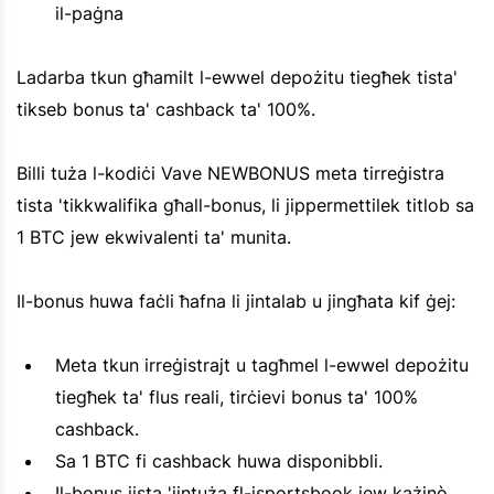
il-paġna
Ladarba tkun għamilt l-ewwel depożitu tiegħek tista'
tikseb bonus ta' cashback ta' 100%.
Billi tuża l-kodiċi Vave NEWBONUS meta tirreġistra
tista 'tikkwalifika għall-bonus, li jippermettilek titlob sa
1 BTC jew ekwivalenti ta' munita.
Il-bonus huwa faċli ħafna li jintalab u jingħata kif ġej:
Meta tkun irreġistrajt u tagħmel l-ewwel depożitu
tiegħek ta' flus reali, tirċievi bonus ta' 100%
cashback.
Sa 1 BTC fi cashback huwa disponibbli.
Il-bonus jista 'jintuża fl-isportsbook jew każinò.