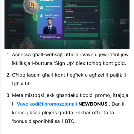
Aċċessa għall-websajt uffiċjali Vave u jew idħol jew
ikklikkja l-buttuna 'Sign Up' biex toħloq kont ġdid.
Oħloq laqam għall-kont tiegħek u agħżel il-pajjiż li
tgħix fih.
Meta mistoqsi jekk għandekx kodiċi promo, ittajpja
l-
Vave kodiċi promozzjonali
NEWBONUS
. Dan il-
kodiċi jikseb plejers ġodda l-akbar offerta ta
'bonus disponibbli sa 1 BTC.