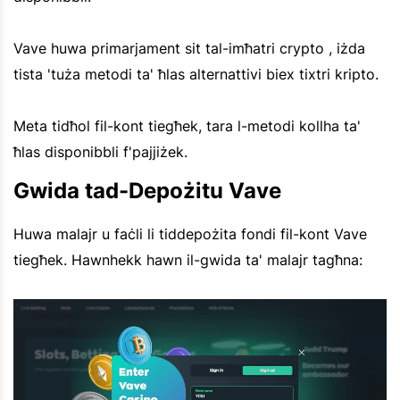
Vave huwa primarjament sit tal-imħatri crypto , iżda
tista 'tuża metodi ta' ħlas alternattivi biex tixtri kripto.
Meta tidħol fil-kont tiegħek, tara l-metodi kollha ta'
ħlas disponibbli f'pajjiżek.
Gwida tad-Depożitu Vave
Huwa malajr u faċli li tiddepożita fondi fil-kont Vave
tiegħek. Hawnhekk hawn il-gwida ta' malajr tagħna: