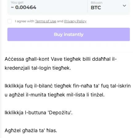
Aċċessa għall-kont Vave tiegħek billi ddaħħal il-
kredenzjali tal-login tiegħek.
Ikklikkja fuq il-bilanċ tiegħek fin-naħa ta' fuq tal-iskrin
u agħżel il-munita tiegħek mil-lista li tinżel.
Ikklikkja l-buttuna 'Depożitu'.
Agħżel għażla ta' ħlas.