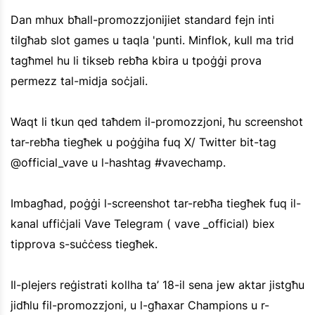
Dan mhux bħall-promozzjonijiet standard fejn inti
tilgħab slot games u taqla 'punti. Minflok, kull ma trid
tagħmel hu li tikseb rebħa kbira u tpoġġi prova
permezz tal-midja soċjali.
Waqt li tkun qed taħdem il-promozzjoni, ħu screenshot
tar-rebħa tiegħek u poġġiha fuq X/ Twitter bit-tag
@official_vave u l-hashtag #vavechamp.
Imbagħad, poġġi l-screenshot tar-rebħa tiegħek fuq il-
kanal uffiċjali Vave Telegram ( vave _official) biex
tipprova s-suċċess tiegħek.
Il-plejers reġistrati kollha ta’ 18-il sena jew aktar jistgħu
jidħlu fil-promozzjoni, u l-għaxar Champions u r-