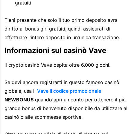
gratuiti
Tieni presente che solo il tuo primo deposito avrà
diritto al bonus giri gratuiti, quindi assicurati di
effettuare l'intero deposito in un'unica transazione.
Informazioni sul casinò Vave
Il crypto casinò Vave ospita oltre 6.000 giochi.
Se devi ancora registrarti in questo famoso casinò
globale, usa il
Vave il codice promozionale
NEWBONUS
quando apri un conto per ottenere il più
grande bonus di benvenuto disponibile da utilizzare al
casinò o alle scommesse sportive.