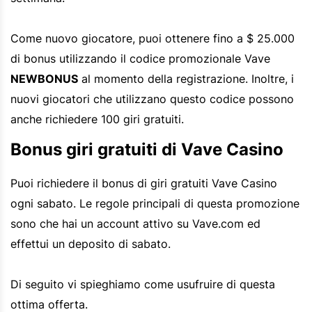
Come nuovo giocatore, puoi ottenere fino a $ 25.000
di bonus utilizzando il codice promozionale Vave
NEWBONUS
al momento della registrazione. Inoltre, i
nuovi giocatori che utilizzano questo codice possono
anche richiedere 100 giri gratuiti.
Bonus giri gratuiti di Vave Casino
Puoi richiedere il bonus di giri gratuiti Vave Casino
ogni sabato. Le regole principali di questa promozione
sono che hai un account attivo su Vave.com ed
effettui un deposito di sabato.
Di seguito vi spieghiamo come usufruire di questa
ottima offerta.