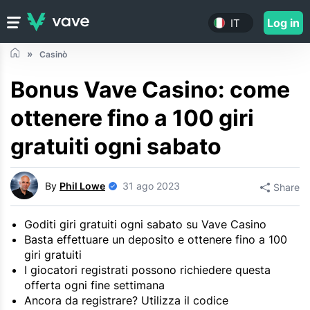
Log in
IT
Casinò
Bonus Vave Casino: come
ottenere fino a 100 giri
gratuiti ogni sabato
By
Phil Lowe
31 ago 2023
Share
Goditi giri gratuiti ogni sabato su Vave Casino
Basta effettuare un deposito e ottenere fino a 100
giri gratuiti
I giocatori registrati possono richiedere questa
offerta ogni fine settimana
Ancora da registrare? Utilizza il codice