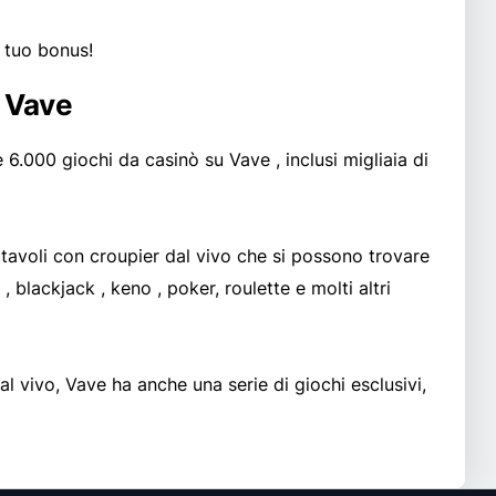
l tuo bonus!
ò Vave
e 6.000 giochi da casinò su Vave , inclusi migliaia di
i tavoli con croupier dal vivo che si possono trovare
, blackjack , keno , poker, roulette e molti altri
dal vivo, Vave ha anche una serie di giochi esclusivi,