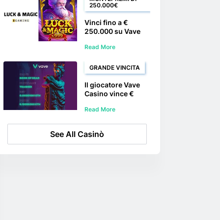
250.000€
Vinci fino a €
250.000 su Vave
Casino giocando a
Read More
Luck & Magic
GRANDE VINCITA
Il giocatore Vave
Casino vince €
10.000 con un giro
Read More
di € 4,60
See All Casinò