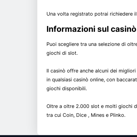
Una volta registrato potrai richiedere i
Informazioni sul casin
Puoi scegliere tra una selezione di oltr
giochi di slot.
Il casinò offre anche alcuni dei miglior
in qualsiasi casinò online, con baccarat 
giochi disponibili.
Oltre a oltre 2.000 slot e molti giochi 
tra cui Coin, Dice , Mines e Plinko.