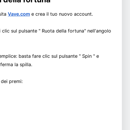
sita
Vave.com
e crea il tuo nuovo account.
 clic sul pulsante "
Ruota
della fortuna" nell'angolo
mplice: basta fare clic sul pulsante " Spin " e
erma la spilla.
 dei premi: