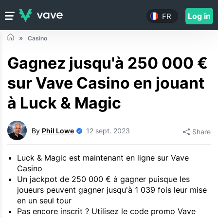
Log in
FR
Casino
Gagnez jusqu'à 250 000 €
sur Vave Casino en jouant
à Luck & Magic
By
Phil Lowe
12 sept. 2023
Share
Luck & Magic est maintenant en ligne sur Vave
Casino
Un jackpot de 250 000 € à gagner puisque les
joueurs peuvent gagner jusqu'à 1 039 fois leur mise
en un seul tour
Pas encore inscrit ? Utilisez le code promo Vave