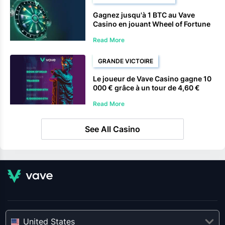
Gagnez jusqu'à 1 BTC au Vave
Casino en jouant Wheel of Fortune
Read More
GRANDE VICTOIRE
Le joueur de Vave Casino gagne 10
000 € grâce à un tour de 4,60 €
Read More
See All Casino
United States