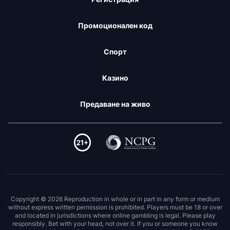
Промоционален код
Спорт
Казино
Предаване на живо
Copyright © 2026 Reproduction in whole or in part in any form or medium
without express written permission is prohibited. Players must be 18 or over
and located in jurisdictions where online gambling is legal. Please play
responsibly. Bet with your head, not over it. If you or someone you know