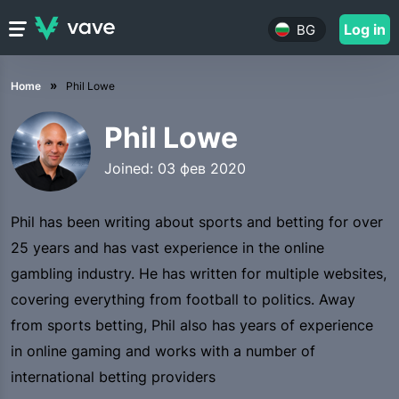
Log in
BG
Home
Phil Lowe
Phil Lowe
Joined: 03 фев 2020
Phil has been writing about sports and betting for over
25 years and has vast experience in the online
gambling industry. He has written for multiple websites,
covering everything from football to politics. Away
from sports betting, Phil also has years of experience
in online gaming and works with a number of
international betting providers