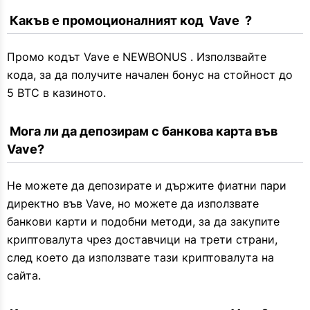
 Какъв е промоционалният код  Vave  ?
Промо кодът Vave е NEWBONUS . Използвайте
кода, за да получите начален бонус на стойност до
5 BTC в казиното.
 Мога ли да депозирам с банкова карта във 
Vave?
Не можете да депозирате и държите фиатни пари
директно във Vave, но можете да използвате
банкови карти и подобни методи, за да закупите
криптовалута чрез доставчици на трети страни,
след което да използвате тази криптовалута на
сайта.