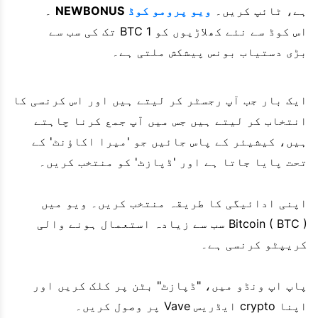
ہے، ٹائپ کریں۔
ویو پرومو کوڈ
NEWBONUS
۔
اس کوڈ سے نئے کھلاڑیوں کو 1 BTC تک کی سب سے
بڑی دستیاب بونس پیشکش ملتی ہے۔
ایک بار جب آپ رجسٹر کر لیتے ہیں اور اس کرنسی کا
انتخاب کر لیتے ہیں جس میں آپ جمع کرنا چاہتے
ہیں، کیشیئر کے پاس جائیں جو 'میرا اکاؤنٹ' کے
تحت پایا جاتا ہے اور 'ڈپازٹ' کو منتخب کریں۔
اپنی ادائیگی کا طریقہ منتخب کریں۔ ویو میں
Bitcoin ( BTC ) سب سے زیادہ استعمال ہونے والی
کریپٹو کرنسی ہے۔
پاپ اپ ونڈو میں، "ڈپازٹ" بٹن پر کلک کریں اور
اپنا crypto ایڈریس Vave پر وصول کریں۔