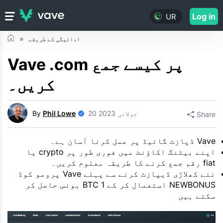
Log in
UR
ادائیگی کے طریقے
Vave .com پر کیسے جمع
کریں۔
20 جولائی 2023
Phil Lowe
By
Share
Vave ڈپازٹ گائیڈ پر عمل کرنا آسان ہے۔
اپنے بیٹنگ اکاؤنٹ میں فوری طور پر crypto یا
fiat رقم جمع کرنے کا طریقہ معلوم کریں۔
نئے کھلاڑی ڈیپازٹ کرنے سے پہلے Vave پرومو کوڈ
NEWBONUS استعمال کر کے 1 BTC بونس حاصل کر
سکتے ہیں