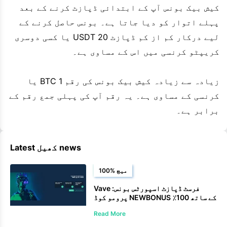
کیش بیک بونس آپ کے ابتدائی ڈپازٹ کرنے کے بعد
پہلے اتوار کو دیا جاتا ہے۔ بونس حاصل کرنے کے
لیے درکار کم از کم ڈپازٹ 20 USDT یا کسی دوسری
کریپٹو کرنسی میں اس کے مساوی ہے۔
زیادہ سے زیادہ کیش بیک بونس کی رقم 1 BTC یا
کرنسی کے مساوی ہے۔ یہ رقم آپ کی پہلی جمع رقم کے
برابر ہے۔
Latest کھیل news
100% میچ
Vave فرسٹ ڈپازٹ اسپورٹس بونس:
پرومو کوڈ NEWBONUS کے ساتھ 100٪
تک 1 BTC کا دعوی کریں
Read More