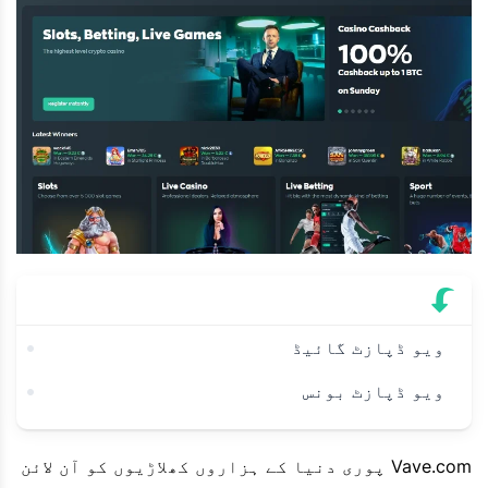
ویو ڈپازٹ گائیڈ
ویو ڈپازٹ بونس
Vave.com پوری دنیا کے ہزاروں کھلاڑیوں کو آن لائن