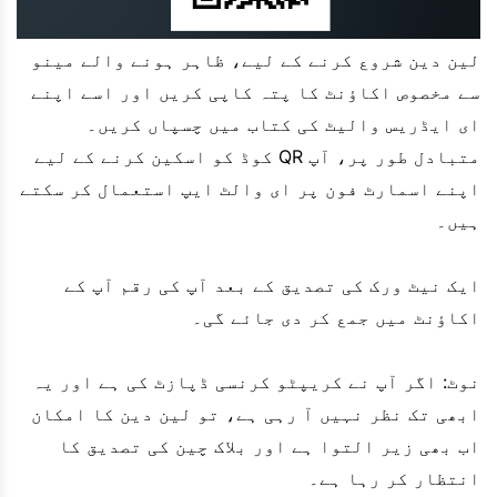
لین دین شروع کرنے کے لیے، ظاہر ہونے والے مینو
سے مخصوص اکاؤنٹ کا پتہ کاپی کریں اور اسے اپنے
ای ایڈریس والیٹ کی کتاب میں چسپاں کریں۔
متبادل طور پر، آپ QR کوڈ کو اسکین کرنے کے لیے
اپنے اسمارٹ فون پر ای والٹ ایپ استعمال کر سکتے
ہیں۔
ایک نیٹ ورک کی تصدیق کے بعد آپ کی رقم آپ کے
اکاؤنٹ میں جمع کر دی جائے گی۔
نوٹ: اگر آپ نے کریپٹو کرنسی ڈپازٹ کی ہے اور یہ
ابھی تک نظر نہیں آ رہی ہے، تو لین دین کا امکان
اب بھی زیر التوا ہے اور بلاک چین کی تصدیق کا
انتظار کر رہا ہے۔