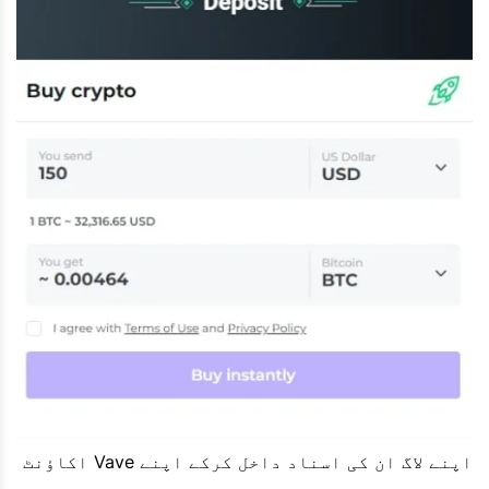
اپنے لاگ ان کی اسناد داخل کرکے اپنے Vave اکاؤنٹ