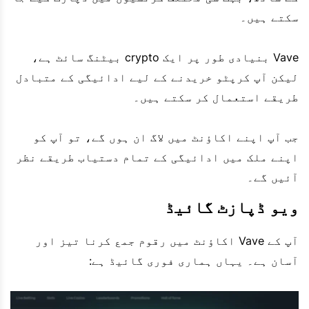
سکتے ہیں۔
Vave بنیادی طور پر ایک crypto بیٹنگ سائٹ ہے،
لیکن آپ کرپٹو خریدنے کے لیے ادائیگی کے متبادل
طریقے استعمال کر سکتے ہیں۔
جب آپ اپنے اکاؤنٹ میں لاگ ان ہوں گے، تو آپ کو
اپنے ملک میں ادائیگی کے تمام دستیاب طریقے نظر
آئیں گے۔
ویو ڈپازٹ گائیڈ
آپ کے Vave اکاؤنٹ میں رقوم جمع کرنا تیز اور
آسان ہے۔ یہاں ہماری فوری گائیڈ ہے: