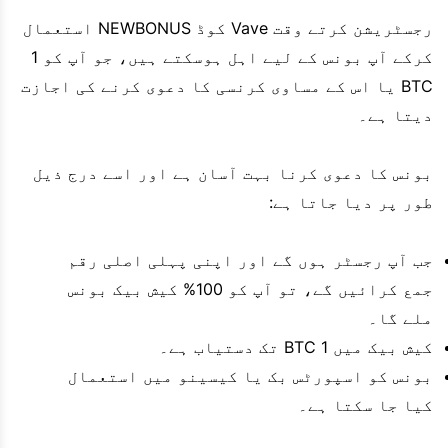
رجسٹریشن کرتے وقت Vave کوڈ NEWBONUS استعمال
کرکے آپ بونس کے لیے اہل ہوسکتے ہیں، جو آپ کو 1
BTC یا اس کے مساوی کرنسی کا دعوی کرنے کی اجازت
دیتا ہے۔
بونس کا دعوی کرنا بہت آسان ہے اور اسے درج ذیل
طور پر دیا جاتا ہے:
جب آپ رجسٹر ہوں گے اور اپنی پہلی اصلی رقم
جمع کرائیں گے، تو آپ کو 100% کیش بیک بونس
ملے گا۔
کیش بیک میں 1 BTC تک دستیاب ہے۔
بونس کو اسپورٹس بک یا کیسینو میں استعمال
کیا جا سکتا ہے۔