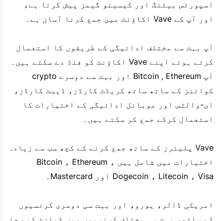
اسپورٹس بیٹنگ اور کیسینو گیمز پیش کرتا ہے،
اور آپ کے Vave اکاؤنٹ میں جمع کرنا آسان ہے۔
آپ بہت سے مختلف ادائیگی کے طریقوں کا استعمال
کرتے ہوئے اپنے Vave اکاؤنٹ کو فنڈ دے سکتے ہیں۔
آپ Bitcoin , Ethereum اور بہت سے دوسرے crypto
کوائنز کے ساتھ ساتھ کریڈٹ کارڈز، ڈیبٹ کارڈز،
ای-والٹس اور موبائل ادائیگی کے اختیارات کا
استعمال کرکے جمع کر سکتے ہیں۔
Vave پلیئرز کے ساتھ جمع کرنے کے کچھ سب سے زیادہ
اختیارات میں شامل ہیں Bitcoin ، Ethereum ،
Dogecoin ، Litecoin ، Visa اور Mastercard۔
امریکی ڈالر، یورو، اور بہت سی دوسری کرنسیوں
کے ساتھ، بہت سی مختلف کرنسیوں میں ڈپازٹ کیے جا