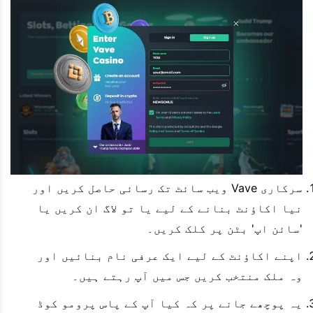
سرکاری Vave ویب سائٹ تک رسائی حاصل کریں اور
نیا اکاؤنٹ بنانے کے لیے یا تو لاگ ان کریں یا
'سائن اپ' بٹن پر کلک کریں۔
اپنے اکاؤنٹ کے لیے ایک عرفی نام بنائیں اور
وہ ملک منتخب کریں جس میں آپ رہتے ہیں۔
یہ پوچھے جانے پر کہ کیا آپ کے پاس پرومو کوڈ