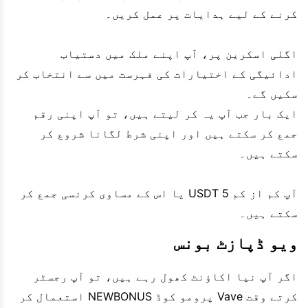
کرنے کے لیے ہدایات پر عمل کریں۔
اگلی اسکرین پر، آپ اپنے ملک میں دستیاب
ادائیگی کے اختیارات کی فہرست میں سے انتخاب کر
سکیں گے۔
ایک بار جب آپ یہ کر لیتے ہیں، تو آپ اپنی رقم
جمع کر سکتے ہیں اور اپنی شرط لگانا شروع کر
سکتے ہیں۔
آپ کم از کم 5 USDT یا اس کے مساوی کرنسی جمع کر
سکتے ہیں۔
ویو ڈپازٹ بونس
اگر آپ نیا اکاؤنٹ کھول رہے ہیں، تو آپ رجسٹر
کرتے وقت Vave پرومو کوڈ NEWBONUS استعمال کر