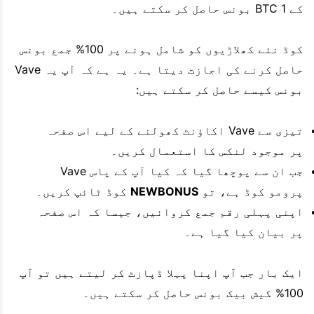
کے 1 BTC بونس حاصل کر سکتے ہیں۔
کوڈ نئے کھلاڑیوں کو شامل ہونے پر 100% جمع بونس
حاصل کرنے کی اجازت دیتا ہے۔ یہ ہے کہ آپ یہ Vave
بونس کیسے حاصل کر سکتے ہیں:
تیزی سے Vave اکاؤنٹ کھولنے کے لیے اس صفحہ
پر موجود لنکس کا استعمال کریں۔
جب ان سے پوچھا گیا کہ کیا آپ کے پاس Vave
پرومو کوڈ ہے، تو
NEWBONUS
کوڈ ٹائپ کریں۔
اپنی پہلی رقم جمع کروائیں، جیسا کہ اس صفحہ
پر بیان کیا گیا ہے۔
ایک بار جب آپ اپنا پہلا ڈپازٹ کر لیتے ہیں تو آپ
100% کیش بیک بونس حاصل کر سکتے ہیں۔