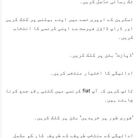
تک رسائی حاصل کریں۔
اسکرین کے اوپری حصے میں اپنے بیلنس پر کلک کریں
اور ڈراپ ڈاؤن فہرست سے اپنی کرنسی کا انتخاب
کریں۔
'ڈپازٹ' بٹن پر کلک کریں۔
ادائیگی کا اختیار منتخب کریں۔
ٹائپ کریں کہ آپ fiat کرنسی میں کتنی رقم جمع کرنا
چاہتے ہیں۔
'فوری طور پر خریدیں' بٹن پر کلک کریں۔
ادائیگی کے منتخب طریقے کے طریقہ کار کو مکمل