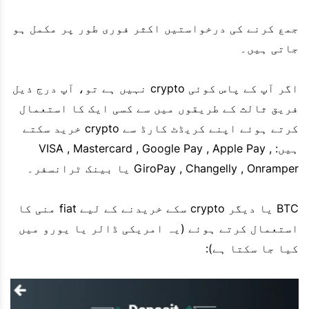
جمع کرنے کی درخواستیں اکثر فوری طور پر مکمل ہو
جاتی ہیں۔
اگر آپ کے پاس کوئی crypto نہیں ہے تو، آپ درج ذیل
فریق ثالث کے طریقوں میں سے کسی ایک کا استعمال
کرتے ہوئے اپنے کریڈٹ کارڈ سے crypto خرید سکتے
ہیں: VISA , Mastercard , Google Pay , Apple Pay ,
GiroPay , Changelly , Onramper یا بینک ٹرانسفر۔
BTC یا دیگر crypto سکے خریدنے کے لیے fiat منی کا
استعمال کرتے ہوئے (یہ امریکی ڈالر یا یورو میں
کیا جا سکتا ہے):