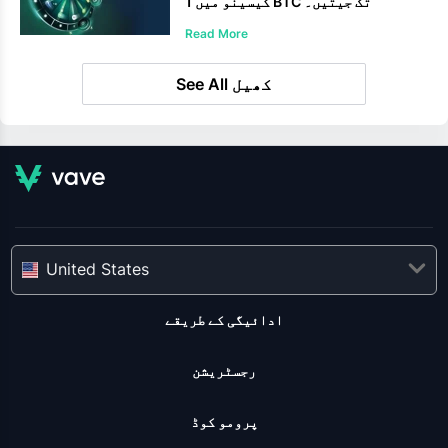
کیسینو میں 1 BTC تک جیتیں۔
Read More
See All کھیل
United States
ادائیگی کے طریقے
رجسٹریشن
پرومو کوڈ