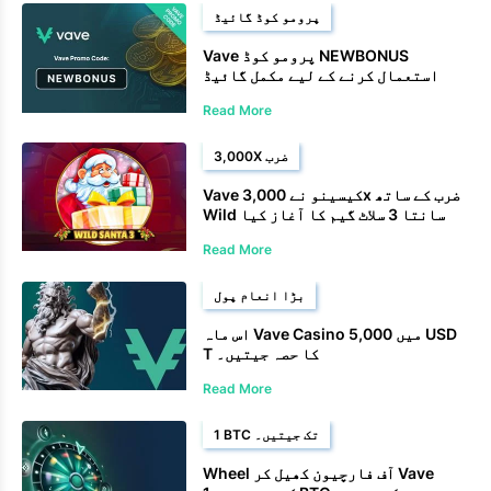
پرومو کوڈ گائیڈ
Vave پرومو کوڈ NEWBONUS
استعمال کرنے کے لیے مکمل گائیڈ
Read More
3,000X ضرب
Vave کیسینو نے 3,000x ضرب کے ساتھ
Wild سانتا 3 سلاٹ گیم کا آغاز کیا
Read More
بڑا انعام پول
اس ماہ Vave Casino میں 5,000 USD
T کا حصہ جیتیں۔
Read More
1 BTC تک جیتیں۔
Wheel آف فارچیون کھیل کر Vave