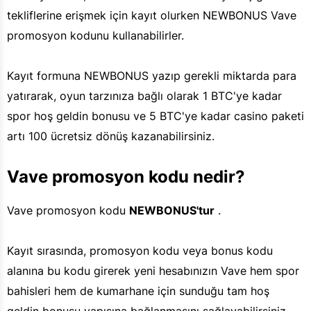
tekliflerine erişmek için kayıt olurken NEWBONUS Vave
promosyon kodunu kullanabilirler.
Kayıt formuna NEWBONUS yazıp gerekli miktarda para
yatırarak, oyun tarzınıza bağlı olarak 1 BTC'ye kadar
spor hoş geldin bonusu ve 5 BTC'ye kadar casino paketi
artı 100 ücretsiz dönüş kazanabilirsiniz.
Vave promosyon kodu nedir?
Vave promosyon kodu
NEWBONUS'tur
.
Kayıt sırasında, promosyon kodu veya bonus kodu
alanına bu kodu girerek yeni hesabınızın Vave hem spor
bahisleri hem de kumarhane için sunduğu tam hoş