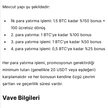
Mevcut yapı şu şekildedir:
İlk para yatırma işlemi: 1.5 BTC kadar %150 bonus +
100 ücretsiz dönüş
2. para yatırma: 1 BTC'ye kadar %100 bonus
3. para yatırma işlemi: 1 BTC'ye kadar %50 bonus
4. para yatırma işlemi: 0,5 BTC'ye kadar %25 bonus
Her para yatırma işlemi, promosyonun gerektirdiği
minimum tutarı (genellikle 20 USDT veya eşdeğeri)
karşılamalıdır ve her bonusun kendine özgü çevrim
şartları ve geçerlilik süresi vardır.
Vave Bilgileri