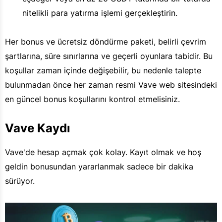
nitelikli para yatırma işlemi gerçekleştirin.
Her bonus ve ücretsiz döndürme paketi, belirli çevrim
şartlarına, süre sınırlarına ve geçerli oyunlara tabidir. Bu
koşullar zaman içinde değişebilir, bu nedenle talepte
bulunmadan önce her zaman resmi Vave web sitesindeki
en güncel bonus koşullarını kontrol etmelisiniz.
Vave Kaydı
Vave'de hesap açmak çok kolay. Kayıt olmak ve hoş
geldin bonusundan yararlanmak sadece bir dakika
sürüyor.