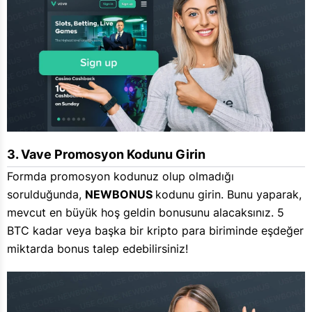
Vave Promosyon Kodunu Girin
Formda promosyon kodunuz olup olmadığı
sorulduğunda,
NEWBONUS
kodunu girin. Bunu yaparak,
mevcut en büyük hoş geldin bonusunu alacaksınız. 5
BTC kadar veya başka bir kripto para biriminde eşdeğer
miktarda bonus talep edebilirsiniz!