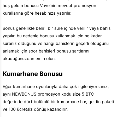
hoş geldin bonusu Vave'nin mevcut promosyon
kurallarına göre hesabınıza yatırılır.
Bonus genellikle belirli bir süre içinde verilir veya bahis
yapılır, bu nedenle bonusu kullanmak için ne kadar
süreniz olduğunu ve hangi bahislerin geçerli olduğunu
anlamak için spor bahisleri bonusu şartlarını
okuduğunuzdan emin olun.
Kumarhane Bonusu
Eğer kumarhane oyunlarıyla daha çok ilgileniyorsanız,
aynı NEWBONUS promosyon kodu size 5 BTC
değerinde dört bölümlü bir kumarhane hoş geldin paketi
ve 100 ücretsiz dönüş kazandırır.