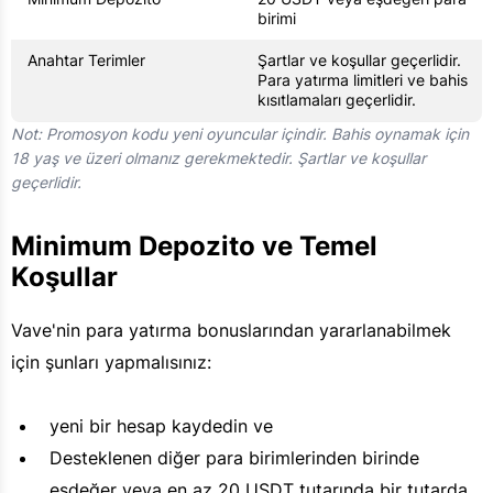
birimi
Anahtar Terimler
Şartlar ve koşullar geçerlidir.
Para yatırma limitleri ve bahis
kısıtlamaları geçerlidir.
Not: Promosyon kodu yeni oyuncular içindir. Bahis oynamak için
18 yaş ve üzeri olmanız gerekmektedir. Şartlar ve koşullar
geçerlidir.
Minimum Depozito ve Temel
Koşullar
Vave'nin para yatırma bonuslarından yararlanabilmek
için şunları yapmalısınız:
yeni bir hesap kaydedin ve
Desteklenen diğer para birimlerinden birinde
eşdeğer veya en az 20 USDT tutarında bir tutarda