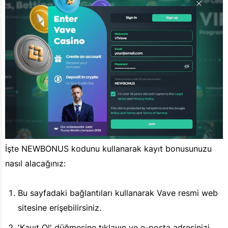
İşte NEWBONUS kodunu kullanarak kayıt bonusunuzu
nasıl alacağınız:
Bu sayfadaki bağlantıları kullanarak Vave resmi web
sitesine erişebilirsiniz.
'Kayıt Ol' düğmesine tıklayın ve e-posta adresinizi