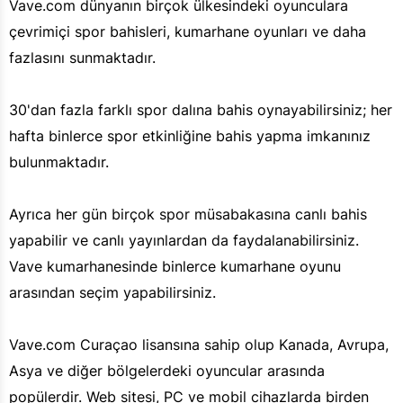
Vave.com dünyanın birçok ülkesindeki oyunculara
çevrimiçi spor bahisleri, kumarhane oyunları ve daha
fazlasını sunmaktadır.
30'dan fazla farklı spor dalına bahis oynayabilirsiniz; her
hafta binlerce spor etkinliğine bahis yapma imkanınız
bulunmaktadır.
Ayrıca her gün birçok spor müsabakasına canlı bahis
yapabilir ve canlı yayınlardan da faydalanabilirsiniz.
Vave kumarhanesinde binlerce kumarhane oyunu
arasından seçim yapabilirsiniz.
Vave.com Curaçao lisansına sahip olup Kanada, Avrupa,
Asya ve diğer bölgelerdeki oyuncular arasında
popülerdir. Web sitesi, PC ve mobil cihazlarda birden