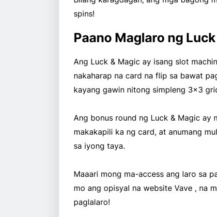
spins!
Paano Maglaro ng Luck
Ang Luck & Magic ay isang slot machin
nakaharap na card na flip sa bawat pa
kayang gawin nitong simpleng 3x3 grid
Ang bonus round ng Luck & Magic ay 
makakapili ka ng card, at anumang mul
sa iyong taya.
Maaari mong ma-access ang laro sa pa
mo ang opisyal na website Vave , na m
paglalaro!