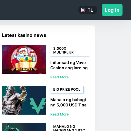
Log in
TL
Latest kasino news
3,000X
MULTIPLIER
Inilunsad ng Vave
Casino ang laro ng
slot Wild Santa 3 na
Read More
may 3,000x
multiplier
BIG PRIZE POOL
Manalo ng bahagi
ng 5,000 USD T sa
Vave Casino
Read More
ngayong buwan
MANALO NG
HANGGANG 1 BTC