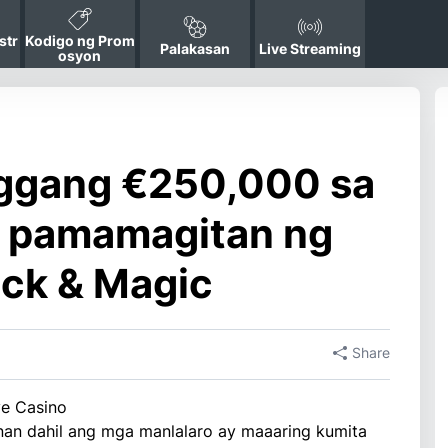
str
Kodigo ng Prom
Palakasan
Live Streaming
osyon
ggang €250,000 sa
a pamamagitan ng
uck & Magic
Share
ve Casino
an dahil ang mga manlalaro ay maaaring kumita