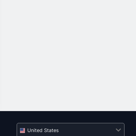
United States