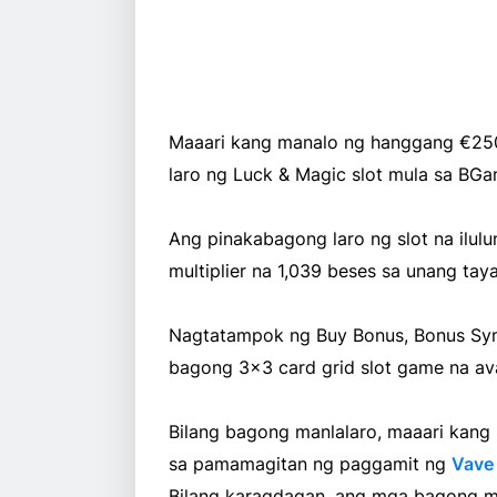
Maaari kang manalo ng hanggang €25
laro ng Luck & Magic slot mula sa BG
Ang pinakabagong laro ng slot na ilu
multiplier na 1,039 beses sa unang taya
Nagtatampok ng Buy Bonus, Bonus Sym
bagong 3x3 card grid slot game na avai
Bilang bagong manlalaro, maaari kan
sa pamamagitan ng paggamit ng
Vave
Bilang karagdagan, ang mga bagong ma