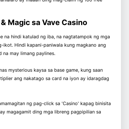
 & Magic sa Vave Casino
e na hindi katulad ng iba, na nagtatampok ng mga
g-ikot. Hindi kapani-paniwala kung magkano ang
 na may limang paylines.
mas mysterious kaysa sa base game, kung saan
tiplier ang nakatago sa card na iyon ay idaragdag
mamagitan ng pag-click sa 'Casino' kapag binisita
ay magagamit ding mga libreng pagpipilian sa