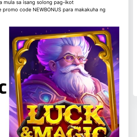
a mula sa isang solong pag-ikot
ave promo code NEWBONUS para makakuha ng