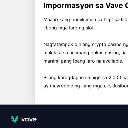
Impormasyon sa Vave 
Maaari kang pumili mula sa higit sa 6,
libong mga laro ng slot.
Nagtatampok din ang crypto casino ng 
makikita sa anumang online casino, na m
marami pang ibang laro na available.
Bilang karagdagan sa higit sa 2,000 n
ay mayroon ding ilang mga eksklusibong