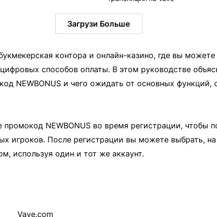
Загрузи Больше
укмекерская контора и онлайн-казино, где вы можете д
цифровых способов оплаты. В этом руководстве объясня
окод NEWBONUS и чего ожидать от основных функций, с
е промокод NEWBONUS во время регистрации, чтобы п
х игроков. После регистрации вы можете выбрать, на 
ом, используя один и тот же аккаунт.
Vave.com