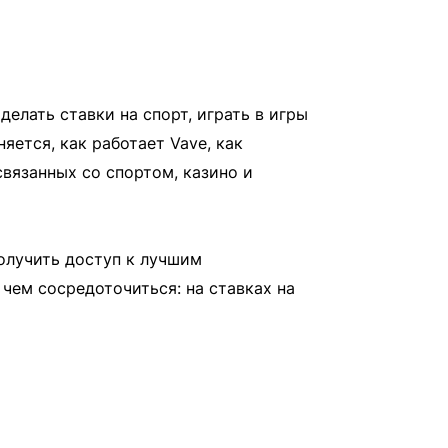
елать ставки на спорт, играть в игры
ется, как работает Vave, как
вязанных со спортом, казино и
олучить доступ к лучшим
чем сосредоточиться: на ставках на