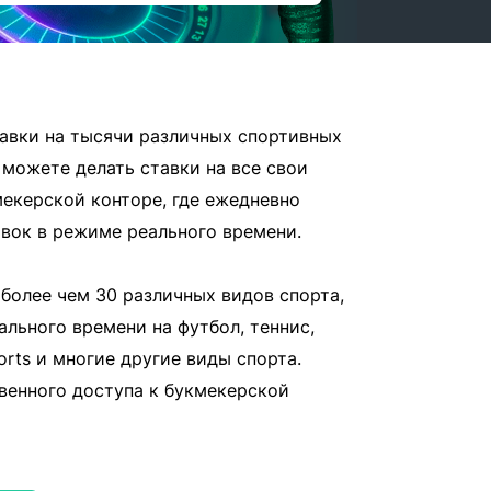
тавки на тысячи различных спортивных
можете делать ставки на все свои
екерской конторе, где ежедневно
вок в режиме реального времени.
 более чем 30 различных видов спорта,
льного времени на футбол, теннис,
orts и многие другие виды спорта.
венного доступа к
букмекерской