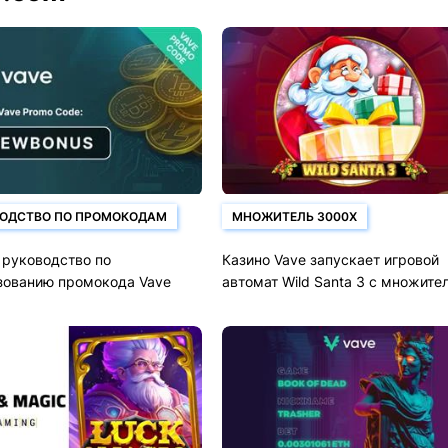
ОДСТВО ПО ПРОМОКОДАМ
МНОЖИТЕЛЬ 3000X
 руководство по
Казино Vave запускает игровой
зованию промокода Vave
автомат Wild Santa 3 с множите
NUS
3000x