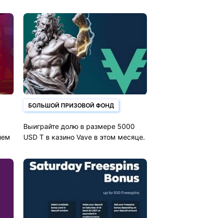
БОЛЬШОЙ ПРИЗОВОЙ ФОНД
Выиграйте долю в размере 5000
лем
USD T в казино Vave в этом месяце.