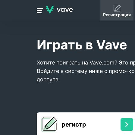
Регистрация
Играть в Vave
Хотите поиграть на Vave.com? Это п
Войдите в систему ниже с промо-
доступа.
регистр