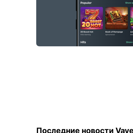
Последние новости Vav