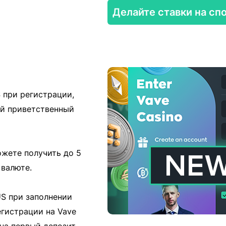
Делайте ставки на сп
при регистрации,
й приветственный
ожете получить до 5
 валюте.
S при заполнении
гистрации на Vave