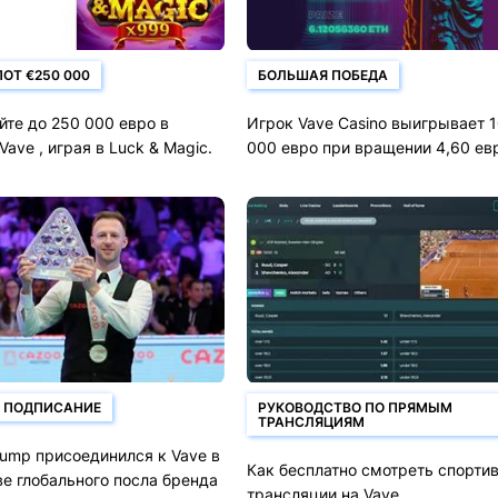
ОТ €250 000
БОЛЬШАЯ ПОБЕДА
йте до 250 000 евро в
Игрок Vave Casino выигрывает 
Vave , играя в Luck & Magic.
000 евро при вращении 4,60 ев
 ПОДПИСАНИЕ
РУКОВОДСТВО ПО ПРЯМЫМ
ТРАНСЛЯЦИЯМ
rump присоединился к Vave в
Как бесплатно смотреть спорти
ве глобального посла бренда
трансляции на Vave