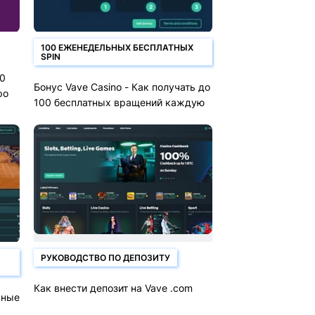
100 ЕЖЕНЕДЕЛЬНЫХ БЕСПЛАТНЫХ
SPIN
10
Бонус Vave Casino - Как получать до
ро
100 бесплатных вращений каждую
субботу
РУКОВОДСТВО ПО ДЕПОЗИТУ
Как внести депозит на Vave .com
вные