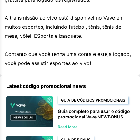
A transmissão ao vivo está disponível no Vave em
muitos esportes, incluindo futebol, tênis, tênis de
mesa, vôlei, ESports e basquete.
Contanto que você tenha uma conta e esteja logado,
você pode assistir esportes ao vivo!
Latest código promocional news
GUIA DE CÓDIGOS PROMOCIONAIS
Guia completo para usar o código
promocional Vave NEWBONUS
Read More
GUIA DE BÔNUS