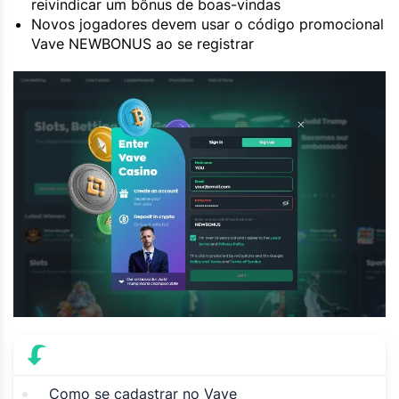
reivindicar um bônus de boas-vindas
Novos jogadores devem usar o código promocional
Vave NEWBONUS ao se registrar
Como se cadastrar no Vave