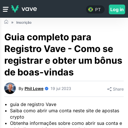
Log in
PT
Inscrição
Guia completo para
Registro Vave - Como se
registrar e obter um bônus
de boas-vindas
By
Phil Lowe
19 jul 2023
Share
guia de registro Vave
Saiba como abrir uma conta neste site de apostas
crypto
Obtenha informações sobre como abrir sua conta e