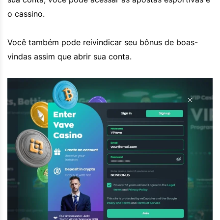
o cassino.
Você também pode reivindicar seu bônus de boas-
vindas assim que abrir sua conta.