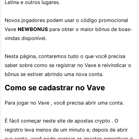
Latina e outros lugares.
Novos jogadores podem usar o código promocional
Vave
NEWBONUS
para obter o maior bônus de boas-
vindas disponível.
Nesta página, contaremos tudo o que você precisa
saber sobre como se registrar no Vave e reivindicar o
bônus se estiver abrindo uma nova conta.
Como se cadastrar no Vave
Para jogar no Vave , você precisa abrir uma conta.
É fácil começar neste site de apostas crypto . O
registro leva menos de um minuto e, depois de abrir
sua conta, você pode acessar as apostas esportivas e