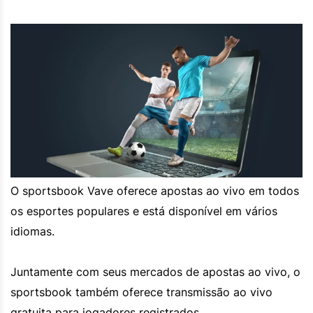
O sportsbook Vave oferece apostas ao vivo em todos
os esportes populares e está disponível em vários
idiomas.
Juntamente com seus mercados de apostas ao vivo, o
sportsbook também oferece transmissão ao vivo
gratuita para jogadores registrados.