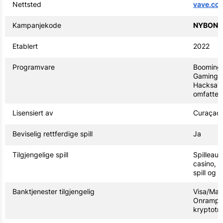
Nettsted
vave.co
Kampanjekode
NYBONU
Etablert
2022
Programvare
Booming 
Gaming, 
Hacksaw 
omfattend
Lisensiert av
Curaçao
Beviselig rettferdige spill
Ja
Tilgjengelige spill
Spilleaut
casino, p
spill og 
Banktjenester tilgjengelig
Visa/Mas
Onramper
kryptotr