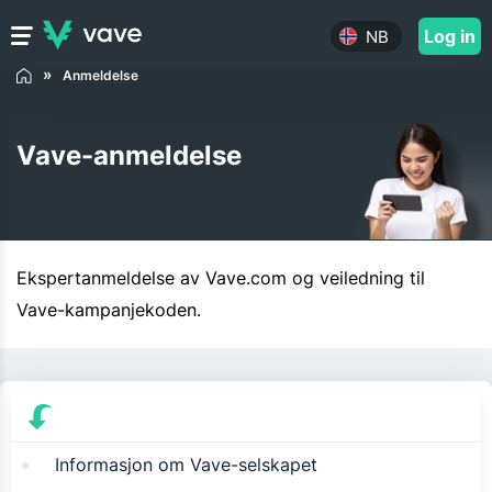
Log in
NB
Anmeldelse
Vave-anmeldelse
Ekspertanmeldelse av Vave.com og veiledning til
Vave-kampanjekoden.
Informasjon om Vave-selskapet