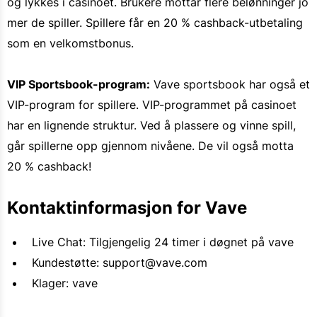
og lykkes i casinoet. Brukere mottar flere belønninger jo
mer de spiller. Spillere får en 20 % cashback-utbetaling
som en velkomstbonus.
VIP Sportsbook-program:
Vave sportsbook har også et
VIP-program for spillere. VIP-programmet på casinoet
har en lignende struktur. Ved å plassere og vinne spill,
går spillerne opp gjennom nivåene. De vil også motta
20 % cashback!
Kontaktinformasjon for Vave
Live Chat: Tilgjengelig 24 timer i døgnet på vave
Kundestøtte:
support@vave.com
Klager: vave