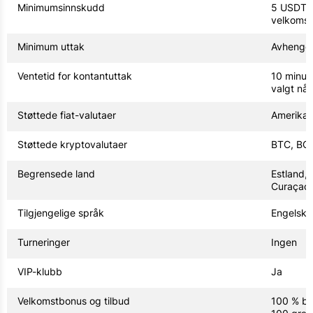
Minimumsinnskudd
5 USDT (2
velkomstb
Minimum uttak
Avhenger
Ventetid for kontantuttak
10 minutt
valgt nå
Støttede fiat-valutaer
Amerikans
Støttede kryptovalutaer
BTC, BCH
Begrensede land
Estland, 
Curaçao,
Tilgjengelige språk
Engelsk
Turneringer
Ingen
VIP-klubb
Ja
Velkomstbonus og tilbud
100 % bo