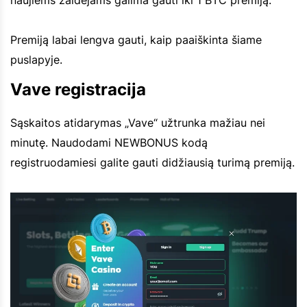
naujiems žaidėjams galima gauti iki 1 BTC premiją.
Premiją labai lengva gauti, kaip paaiškinta šiame
puslapyje.
Vave registracija
Sąskaitos atidarymas „Vave“ užtrunka mažiau nei
minutę. Naudodami NEWBONUS kodą
registruodamiesi galite gauti didžiausią turimą premiją.