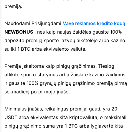
premiją.
Naudodami Prisijungdami
Vave reklamos kredito kodą
NEWBONUS
, nes kaip naujas žaidėjas gausite 100%
depozito premiją sporto lažybų aikštelėje arba kazino
su iki 1 BTC arba ekvivalento valiuta.
Premija įskaitoma kaip pinigų grąžinimas. Tiesiog
atlikite sporto statymus arba žaiskite kazino žaidimus
ir gausite 100% grynųjų pinigų grąžinimo premiją pirmą
sekmadienį po pirmojo įnašo.
Minimalus įnašas, reikalingas premijai gauti, yra 20
USDT arba ekvivalentas kita kriptovaliuta, o maksimali
pinigų grąžinimo suma yra 1 BTC arba lygiavertė kita