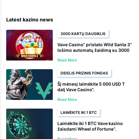
Latest kazino news
3000 KARTŲ DAUGIKLIS
Vave Casino“ pristato Wild Santa 3“
lošimo automatų žaidimą su 3000
kartų daugikliu
Read More
DIDELIS PRIZINIS FONDAS
Šį mėnesį laimėkite 5 000 USD T
dalį Vave Casino“.
Read More
LAIMĖKITE IKI 1 BTC
Laimėkite iki 1 BTC Vave kazino
žaisdami Wheel of Fortune“.
Read More