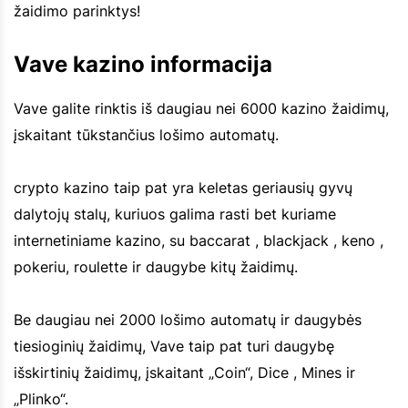
žaidimo parinktys!
Vave kazino informacija
Vave galite rinktis iš daugiau nei 6000 kazino žaidimų,
įskaitant tūkstančius lošimo automatų.
crypto kazino taip pat yra keletas geriausių gyvų
dalytojų stalų, kuriuos galima rasti bet kuriame
internetiniame kazino, su baccarat , blackjack , keno ,
pokeriu, roulette ir daugybe kitų žaidimų.
Be daugiau nei 2000 lošimo automatų ir daugybės
tiesioginių žaidimų, Vave taip pat turi daugybę
išskirtinių žaidimų, įskaitant „Coin“, Dice , Mines ir
„Plinko“.