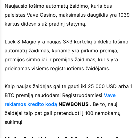
Naujausio lošimo automatų žaidimo, kuris bus
paleistas Vave Casino, maksimalus daugiklis yra 1039
kartus didesnis už pradinį statymą.
Luck & Magic yra naujas 3x3 kortelių tinklelio lošimo
automatų žaidimas, kuriame yra pirkimo premija,
premijos simboliai ir premijos žaidimas, kuris yra
prieinamas visiems registruotiems žaidėjams.
Kaip naujas žaidėjas galite gauti iki 25 000 USD arba 1
BTC premiją naudodami Registruodamiesi
Vave
reklamos kredito kodą
NEWBONUS
. Be to, nauji
žaidėjai taip pat gali pretenduoti į 100 nemokamų
sukimų!