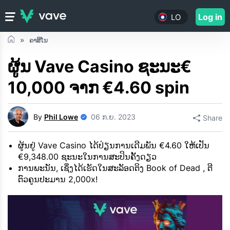
Log in
LO
ຄາສິໂນ
ຜູ້ນ Vave Casino ຊະນະ€
10,000 ຈາກ €4.60 spin
By
Phil Lowe
06 ກ.ຍ. 2023
Share
ຜູ້ນຢູ່ Vave Casino ໄດ້ປ່ຽນການເດີມພັນ €4.60 ໃຫ້ເປັນ
€9,348.00 ຊະນະໃນການສະປິນຄັ້ງດຽວ
ການພະນັນ, ເຊິ່ງໄດ້ເຮັດໃນສະລັອດຕິງ Book of Dead , ຕີ
ຕົວຄູນປະມານ 2,000x!