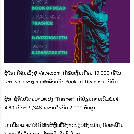
ຜູ້ໂຊກດີຄົນໜຶ່ງຢູ່ Vave.com ໄດ້ຮັບເງິນເກືອບ 10,000 ເອີໂຣ
ຈາກ spin ຂອງເກມສະລັອດຕິງ Book of Dead ຍອດນິຍົມ.
ຜູ້ນ, ຜູ້ທີ່ໄປໂດຍນາມແຝງ 'Trasher', ໄດ້ປ່ຽນການເດີມພັນ€
4.60 ເປັນ€ 9,348 ຂໍຂອບໃຈກັບ 2,000 ຕົວຄູນ.
ເກມນີ້ສາມາດໃຊ້ໄດ້ກັບຜູ້ຫຼິ້ນທີ່ລົງທະບຽນທັງຫມົດ, ກັບຄາສິໂນ
Vave ມີຢູ່ໃນປະເທດທັງຫມົດໃນທົ່ວໂລກ.