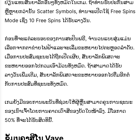
ປ່ຽນແທນສັນຍາລັກອື່ນໆທັງຫມົດໃນເກມ. ຖ້າທ່ານຮັບປະກັນສາມ
ຫຼືຫຼາຍກວ່ານັ້ນ Scatter Symbols, ທ່ານຈະເປີດໃຊ້ Free Spins
Mode ເຊິ່ງ 10 Free Spins ໄດ້ຮັບລາງວັນ.
ກ່ອນທີ່ຈະແຕ່ລະຮອບຂອງການສະປິນຟຣີ, ຈໍານວນແບບສຸ່ມແມ່ນ
ເລືອກຈາກຕາຂ່າຍໄຟຟ້າແລະຈະເລີ່ມຂະຫຍາຍໄປຕະຫຼອດລໍາດັບ.
ເມື່ອການປະສົມຊະນະໄດ້ຖືກເປີດເຜີຍ, ສັນຍາລັກພິເສດຈະ
ຂະຫຍາຍອອກໄປກວມເອົາມ້ວນທັງຫມົດ. ຖ້າສາມາດໄດ້ຮັບ
ລາງວັນເພີ່ມເຕີມ, ສັນຍາລັກພິເສດຈະຂະຫຍາຍອອກໄປຕື່ມອີກຕໍ່
ກັບການປະສົມທີ່ຊະນະທັງຫມົດ.
ເກມຍັງມີຮອບການພະນັນທີ່ຊ່ວຍໃຫ້ຜູ້ຫຼິ້ນສາມາດຄູນການຊະນະ
ຂອງເຂົາເຈົ້າໂດຍການຄາດເດົາສີຂອງບັດໃບໜ້າລົງ. ມີໂອກາດ
50% ທີ່ຈະໄດ້ຮັບສິດທິນີ້.
ຂໍ້ມູນຄາສິໂນ Vave