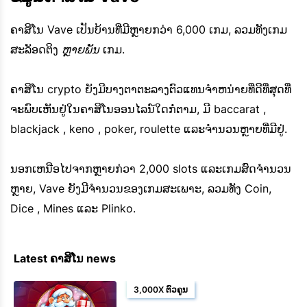
ຄາສິໂນ Vave ເປັນບ້ານທີ່ມີຫຼາຍກວ່າ 6,000 ເກມ, ລວມທັງເກມ
ສະລັອດຕິງ
ຫຼາຍພັນ
ເກມ.
ຄາສິໂນ crypto ຍັງມີບາງຕາຕະລາງຕົວແທນຈໍາຫນ່າຍທີ່ດີທີ່ສຸດທີ່
ຈະພົບເຫັນຢູ່ໃນຄາສິໂນອອນໄລນ໌ໃດກໍ່ຕາມ, ມີ baccarat ,
blackjack , keno , poker, roulette ແລະຈໍານວນຫຼາຍທີ່ມີຢູ່.
ນອກ​ເຫນືອ​ໄປ​ຈາກ​ຫຼາຍ​ກ​່​ວາ 2,000 slots ແລະ​ເກມ​ສົດ​ຈໍາ​ນວນ​
ຫຼາຍ​, Vave ຍັງ​ມີ​ຈໍາ​ນວນ​ຂອງ​ເກມ​ສະ​ເພາະ​, ລວມ​ທັງ Coin​,
Dice , Mines ແລະ Plinko​.
Latest ຄາສິໂນ news
3,000X ຕົວຄູນ