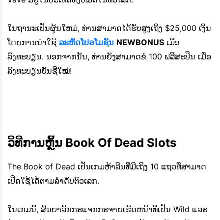
ໃນ​ຖາ​ນະ​ເປັນ​ຜູ້ນ​ໃຫມ່​, ທ່ານ​ສາ​ມາດ​ໄດ້​ຮັບ​ສູງ​ເຖິງ $25,000 ເງິນ​
ໂດຍ​ການ​ນໍາ​ໃຊ້​
ລະຫັດໂປຣໂມຊັນ
NEWBONUS
ເມື່ອ
ລົງທະບຽນ. ນອກຈາກນັ້ນ, ທ່ານຍັງສາມາດຂໍ 100 ຟລີສະປິນ ເມື່ອ
ລົງທະບຽນບັນຊີໃໝ່!
ວິທີການຫຼິ້ນ Book Of Dead Slots
The Book of Dead ເປັນເກມຫ້າລີນທີ່ມີເຖິງ 10 ແຖວທີ່ສາມາດ
ເປີດໃຊ້ໄດ້ຕາມລໍາດັບຕົວເລກ.
ໃນເກມນີ້, ສັນຍາລັກກະແຈກກະຈາຍເຮັດຫນ້າທີ່ເປັນ Wild ແລະ