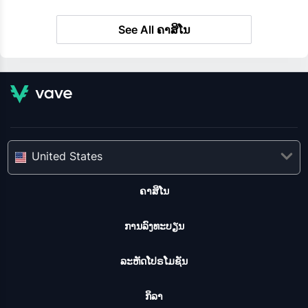
See All ຄາສິໂນ
United States
ຄາສິໂນ
ການລົງທະບຽນ
ລະຫັດໂປຣໂມຊັນ
ກິລາ