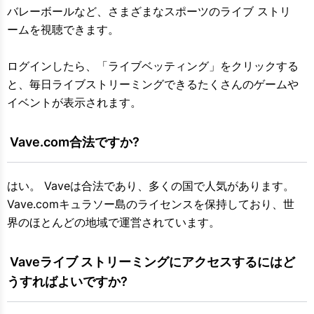
バレーボールなど、さまざまなスポーツのライブ ストリ
ームを視聴できます。
ログインしたら、「ライブベッティング」をクリックする
と、毎日ライブストリーミングできるたくさんのゲームや
イベントが表示されます。
 Vave.com合法ですか?
はい。 Vaveは合法であり、多くの国で人気があります。
Vave.comキュラソー島のライセンスを保持しており、世
界のほとんどの地域で運営されています。
 Vaveライブ ストリーミングにアクセスするにはど
うすればよいですか?