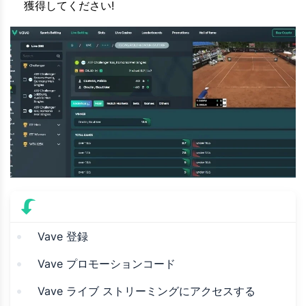
獲得してください!
Vave 登録
Vave プロモーションコード
Vave ライブ ストリーミングにアクセスする