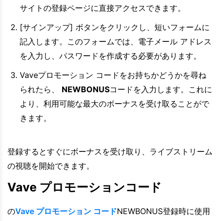
サイトの登録ページに直接アクセスできます。
[サインアップ] ボタンをクリックし、短いフォームに
記入します。このフォームでは、電子メール アドレス
を入力し、パスワードを作成する必要があります。
Vaveプロモーション コードをお持ちかどうかを尋ね
られたら、
NEWBONUS
コードを入力します。これに
より、利用可能な最大のボーナスを受け取ることがで
きます。
登録するとすぐにボーナスを受け取り、ライブストリーム
の視聴を開始できます。
Vave プロモーションコード
の
Vave プロモーション コード
NEWBONUS登録時に使用