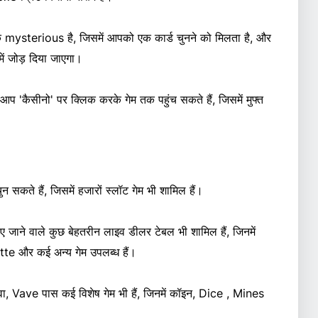
क mysterious है, जिसमें आपको एक कार्ड चुनने को मिलता है, और
ें जोड़ दिया जाएगा।
'कैसीनो' पर क्लिक करके गेम तक पहुंच सकते हैं, जिसमें मुफ्त
सकते हैं, जिसमें हजारों स्लॉट गेम भी शामिल हैं।
 जाने वाले कुछ बेहतरीन लाइव डीलर टेबल भी शामिल हैं, जिनमें
e और कई अन्य गेम उपलब्ध हैं।
 Vave पास कई विशेष गेम भी हैं, जिनमें कॉइन, Dice , Mines