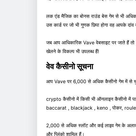
लक एंड मैजिक का बोनस राउंड बेस गेम से भी अधि
उस कार्ड पर जो भी गुणक छिपा होगा वह आपके दांव म
जब आप आधिकारिक Vave वेबसाइट पर जाते हैं तो आप 
खेलने के विकल्प भी उपलब्ध हैं!
वेव कैसीनो सूचना
आप Vave पर 6,000 से अधिक कैसीनो गेम में से चुन 
crypto कैसीनो में किसी भी ऑनलाइन कैसीनो में पाए
baccarat , blackjack , keno , पोकर, roulett
2,000 से अधिक स्लॉट और कई लाइव गेम के अलावा,
और प्लिंको शामिल हैं।