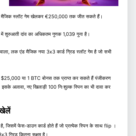
ैजिक स्लॉट गेम खेलकर €250,000 तक जीत सकते हैं।
म में शुरुआती दांव का अधिकतम गुणक 1,039 गुना है।
ाला, लक एंड मैजिक नया 3x3 कार्ड ग्रिड स्लॉट गेम है जो सभी
े $25,000 या 1 BTC बोनस तक प्राप्त कर सकते हैं पंजीकरण
। इसके अलावा, नए खिलाड़ी 100 निःशुल्क स्पिन का भी दावा कर
खेलें
 जिसमें फेस-डाउन कार्ड होते हैं जो प्रत्येक स्पिन के साथ flip ।
3x3 ग्रिड कितना सक्षम है।