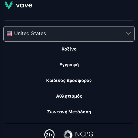
United States
Καζίνο
Εγγραφή
Κωδικός προσφοράς
Αθλητισμός
Ζωντανή Μετάδοση