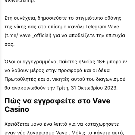
#vavechamp.
Στη συνέχεια, δημοσιεύστε το στιγμιότυπο οθόνης
της νίκης σας στο επίσημο κανάλι Telegram Vave
(t.me/ vave _official) για να αποδείξετε την επιτυχία
σας.
Όλοι οι εγγεγραμμένοι παίκτες ηλικίας 18+ μπορούν
να λάβουν μέρος στην προσφορά και οι δέκα
Πρωταθλητές και οι νικητές αυτού του διαγωνισμού
θα ανακοινωθούν την Τρίτη, 31 Οκτωβρίου 2023.
Πώς να εγγραφείτε στο Vave
Casino
Χρειάζεται μόνο ένα λεπτό για να καταχωρήσετε
έναν νέο λογαριασμό Vave . Μόλις το κάνετε αυτό,