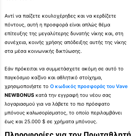
Αντί να παίζετε κουλοχέρηδες και να κερδίζετε
πόντους, αυτή η προσφορά είναι απλώς θέμα
επίτευξης της μεγαλύτερης δυνατής νίκης και, στη
συνέχεια, κοινής χρήσης απόδειξης αυτής της νίκης
στα μέσα κοινωνικής δικτύωσης.
Εάν πρόκειται να συμμετάσχετε ακόμη σε αυτό το
παγκόσμιο καζίνο και αθλητικό στοίχημα,
χρησιμοποιήστε το
Ο κωδικός προσφοράς του Vave
NEWBONUS
κατά την εγγραφή του νέου σας
λογαριασμού για να λάβετε το πιο πρόσφατο
μπόνους καλωσορίσματος, το οποίο περιλαμβάνει
έως και 25.000 $ σε χρήματα μπόνους.
Πληροφορίες για τον Πρωταθλητή