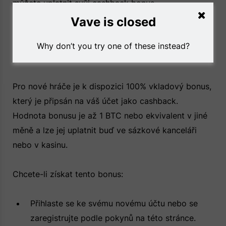
můžete uplatnit svůj cashback bonus.
Vave is closed
Vave bonus
Why don’t you try one of these instead?
Bonus lze uplatnit, jakmile si otevřete svůj účet.
Pro nové hráče je k dispozici 100% vkladový bonus,
který je připsán na váš účet jako cashback.
Hodnota bonusu je až 1 BTC nebo ekvivalent v jiné
měně a lze jej uplatnit buď ve sázkové kanceláři
nebo v kasinu.
Chcete-li získat tento bonus:
Přihlaste se ke svému novému účtu nebo se
zaregistrujte podle pokynů na této stránce.