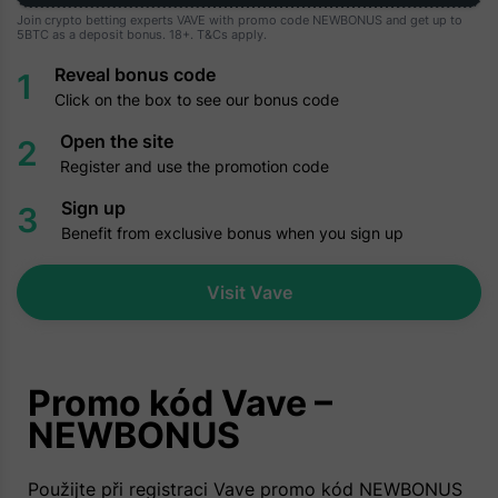
Join crypto betting experts VAVE with promo code NEWBONUS and get up to
5BTC as a deposit bonus. 18+.
T&Cs
apply.
Reveal bonus code
1
Click on the box to see our bonus code
Open the site
2
Register and use the promotion code
Sign up
3
Benefit from exclusive bonus when you sign up
Visit Vave
Promo kód Vave –
NEWBONUS
Použijte při registraci Vave promo kód NEWBONUS