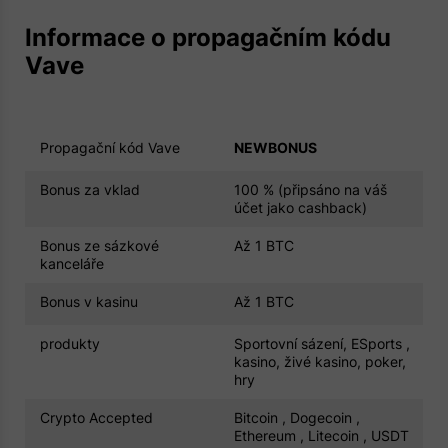
Informace o propagačním kódu
Vave
Propagační kód Vave
NEWBONUS
Bonus za vklad
100 % (připsáno na váš
účet jako cashback)
Bonus ze sázkové
Až 1 BTC
kanceláře
Bonus v kasinu
Až 1 BTC
produkty
Sportovní sázení, ESports ,
kasino, živé kasino, poker,
hry
Crypto Accepted
Bitcoin , Dogecoin ,
Ethereum , Litecoin , USDT