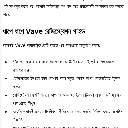
এটি সম্পন্ন করার পর, আপনি অবিলম্বে লগ ইন করে প্ল্যাটফর্মটি অন্বেষণ শুরু করতে
পারেন।
ধাপে ধাপে Vave রেজিস্ট্রেশন গাইড
আপনার Vave অ্যাকাউন্ট তৈরি করতে এই ধাপগুলো অনুসরণ করুন:
Vave.com-এর অফিসিয়াল ওয়েবসাইটে যেতে এই পৃষ্ঠার লিঙ্কগুলো
ব্যবহার করুন।
হোমপেজের উপরের ডান কোণায় থাকা সবুজ 'সাইন আপ' বোতামটিতে ক্লিক
করুন।
রেজিস্ট্রেশন ফর্মটি খুললে আপনার ডাকনাম, ইমেল ঠিকানা এবং একটি সুরক্ষিত
পাসওয়ার্ড লিখুন।
আইনি শর্তাবলী এবং গোপনীয়তা নীতিতে আপনার সম্মতি নিশ্চিত করতে বক্সটিতে
টিক দিন।