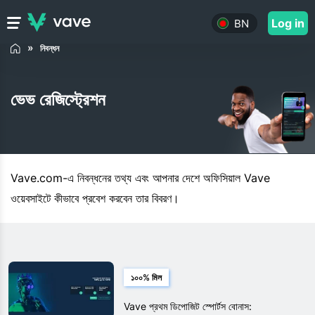
Log in
BN
নিবন্ধন
ভেভ রেজিস্ট্রেশন
Vave.com-এ নিবন্ধনের তথ্য এবং আপনার দেশে অফিসিয়াল Vave
ওয়েবসাইটে কীভাবে প্রবেশ করবেন তার বিবরণ।
১০০% মিল
Vave প্রথম ডিপোজিট স্পোর্টস বোনাস: