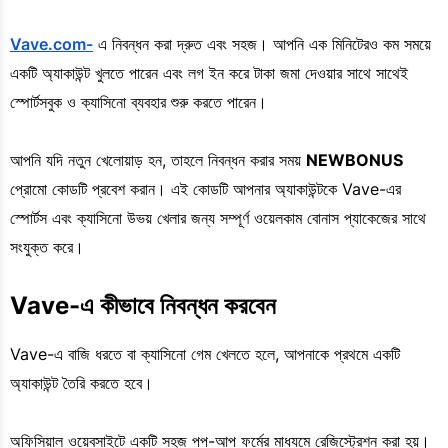
Vave.com-
এ নিবন্ধন করা দ্রুত এবং সহজ। আপনি এক মিনিটেরও কম সময়ে
একটি অ্যাকাউন্ট খুলতে পারেন এবং লগ ইন করে টাকা জমা দেওয়ার সাথে সাথেই
স্পোর্টসবুক ও ক্যাসিনো ব্যবহার শুরু করতে পারেন।
আপনি যদি নতুন খেলোয়াড় হন, তাহলে নিবন্ধন করার সময়
NEWBONUS
প্রোমো কোডটি প্রবেশ করান। এই কোডটি আপনার অ্যাকাউন্টকে Vave-এর
স্পোর্টস এবং ক্যাসিনো উভয় খেলার জন্য সম্পূর্ণ ওয়েলকাম বোনাস প্যাকেজের সাথে
সংযুক্ত করে।
Vave-এ কীভাবে নিবন্ধন করবেন
Vave-এ বাজি ধরতে বা ক্যাসিনো গেম খেলতে হলে, আপনাকে প্রথমে একটি
অ্যাকাউন্ট তৈরি করতে হবে।
অফিসিয়াল ওয়েবসাইটে একটি সহজ পপ-আপ ফর্মের মাধ্যমে রেজিস্ট্রেশন করা হয়।