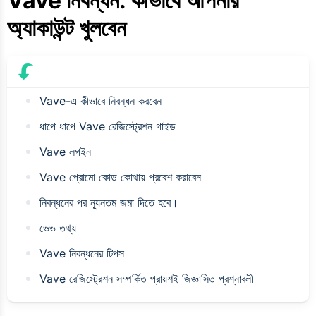
Vave নিবন্ধন: কীভাবে আপনার
অ্যাকাউন্ট খুলবেন
Vave-এ কীভাবে নিবন্ধন করবেন
ধাপে ধাপে Vave রেজিস্ট্রেশন গাইড
Vave লগইন
Vave প্রোমো কোড কোথায় প্রবেশ করাবেন
নিবন্ধনের পর ন্যূনতম জমা দিতে হবে।
ভেভ তথ্য
Vave নিবন্ধনের টিপস
Vave রেজিস্ট্রেশন সম্পর্কিত প্রায়শই জিজ্ঞাসিত প্রশ্নাবলী