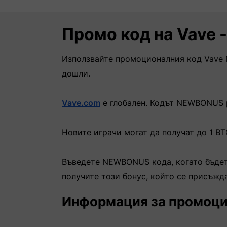
Промо код на Vave 
Използвайте промоционалния код Vave N
дошли.
Vave.com
е глобален. Кодът NEWBONUS р
Новите играчи могат да получат до 1 BT
Въведете NEWBONUS кода, когато бъдет
получите този бонус, който се присъжда
Информация за промоци