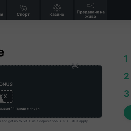
Предаване на
ия
Спорт
Казино
живо
e
1
2
BONUS
3
XX
лзван 14 преди минути
and get up to 5BTC as a deposit bonus. 18+.
T&Cs
apply.