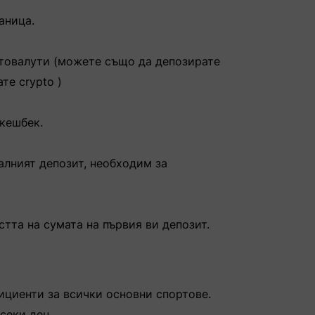
аница.
иптовалути (можете също да депозирате
те crypto )
 кешбек.
алният депозит, необходим за
стта на сумата на първия ви депозит.
ициенти за всички основни спортове.
секи ден.