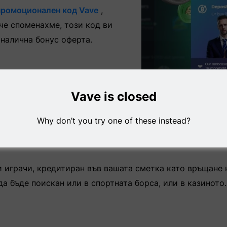
промоционален код Vave
,
че споменахме, този код ви
 налична бонус оферта.
т е готов за използване и
Vave is closed
Why don’t you try one of these instead?
щом отворите акаунта си.
и играчи, кредитиран във вашата сметка като връщане н
а бъде поискан или в спортната борса, или в казиното.