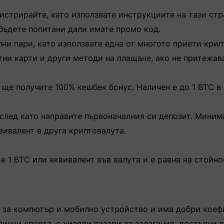
гистрирайте, като използвате инструкциите на тази стр
бъдете попитани дали имате промо код.
лни пари, като използвате една от многото приети кр
ни карти и други методи на плащане, ако не притежава
 ще получите 100% кешбек бонус. Наличен е до 1 BTC в
 след като направите първоначалния си депозит. Миним
вивалент в друга криптовалута.
 1 BTC или еквивалент във валута и е равна на стойно
 за компютър и мобилно устройство и има добри коеф
ични спорта, с хиляди пазари за залагания, достъпни в