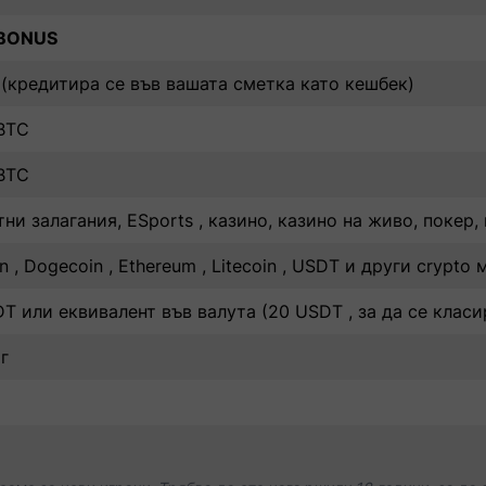
BONUS
(кредитира се във вашата сметка като кешбек)
 BTC
 BTC
ни залагания, ESports , казино, казино на живо, покер,
in , Dogecoin , Ethereum , Litecoin , USDT и други crypto
T или еквивалент във валута (20 USDT , за да се класи
г