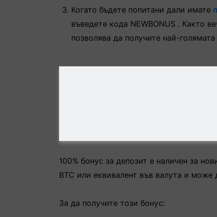
Когато бъдете попитани дали имате
въведете кода NEWBONUS . Както ве
позволява да получите най-голямата
След като направите това, вашият акаун
можете да поискате своя кешбек бонус.
Vave бонус
Бонусът може да бъде поискан веднага 
100% бонус за депозит е наличен за нов
BTC или еквивалент във валута и може д
За да получите този бонус: