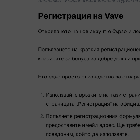
Забележка: Всички промоционални кодове са са
Регистрация на Vave
Откриването на нов акаунт е бързо и ле
Попълването на краткия регистрационен
класирате за бонуса за добре дошли пр
Ето едно просто ръководство за отваря
Използвайте връзките на тази страни
страницата „Регистрация“ на официал
Попълнете регистрационния формуля
предоставите имейл адрес. Ще тряб
псевдоним, който да използвате.