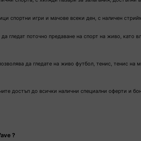
ици спортни игри и мачове всеки ден, с наличен стрий
да гледат поточно предаване на спорт на живо, като вл
позволява да гледате на живо футбол, тенис, тенис на 
чите достъп до всички налични специални оферти и бон
ave ?