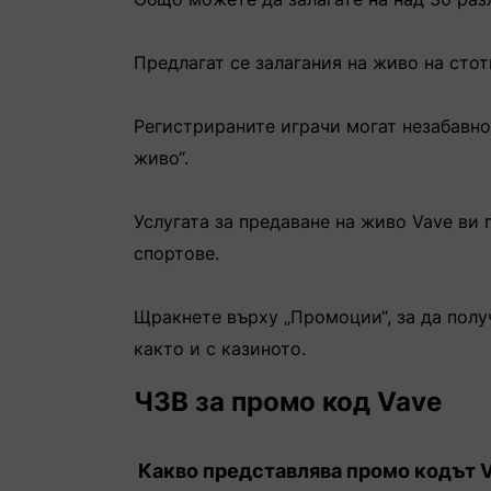
Предлагат се залагания на живо на стот
Регистрираните играчи могат незабавно 
живо“.
Услугата за предаване на живо Vave ви 
спортове.
Щракнете върху „Промоции“, за да полу
както и с казиното.
ЧЗВ за промо код Vave
 Какво представлява промо кодът V